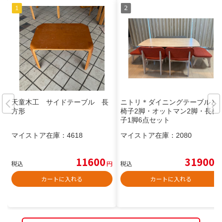
天童木工 サイドテーブル 長
ニトリ＊ダイニングテーブルと
方形
椅子2脚・オットマン2脚・長椅
子1脚6点セット
マイストア在庫：
4618
マイストア在庫：
2080
11600
31900
税込
円
税込
円
カートに入れる
カートに入れる