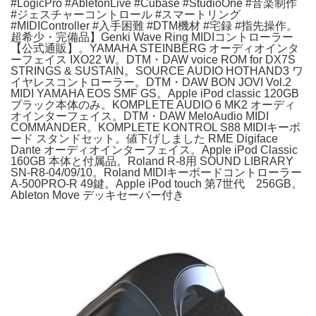
#LogicPro #AbletonLive #Cubase #StudioOne #音楽制作
#ジェスチャーコントロール #スマートリング
#MIDIController #入手困難 #DTM機材 #宅録 #指先操作。
超希少・完備品】Genki Wave Ring MIDIコントローラー
【公式通販】。YAMAHA STEINBERG オーディオインタ
ーフェイス IXO22 W。DTM・DAW voice ROM for DX7S
STRINGS & SUSTAIN。SOURCE AUDIO HOTHAND3 ワ
イヤレスコントローラー。DTM・DAW BON JOVI Vol.2
MIDI YAMAHA EOS SMF GS。Apple iPod classic 120GB
ブラック本体のみ。KOMPLETE AUDIO 6 MK2 オーディ
オインターフェイス。DTM・DAW MeloAudio MIDI
COMMANDER。KOMPLETE KONTROL S88 MIDIキーボ
ード スタンドセット。値下げしました RME Digiface
Dante オーディオインターフェイス。Apple iPod Classic
160GB 本体と付属品。Roland R-8用 SOUND LIBRARY
SN-R8-04/09/10。Roland MIDIキーボードコントローラー
A-500PRO-R 49鍵。Apple iPod touch 第7世代 256GB。
Ableton Move デッキセーバー付き