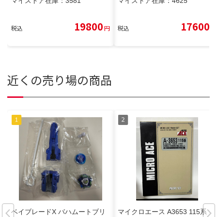
マイストア在庫：
3581
マイストア在庫：
4625
19800
17600
税込
円
税込
円
近くの売り場の商品
ベイブレードX バハムートブリ
マイクロエース A3653 115系 30