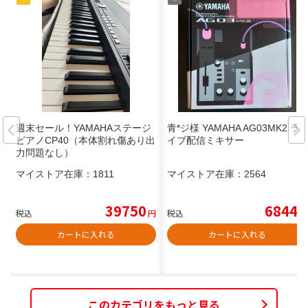
週末セール！YAMAHAステージ
青*ジ様 YAMAHA AG03MK2 ラ
ピアノCP40（本体割れ傷あり出
イブ配信ミキサー
力問題なし）
マイストア在庫：
1811
マイストア在庫：
2564
39750
6844
税込
円
税込
円
カートに入れる
カートに入れる
このカテゴリをもっと見る