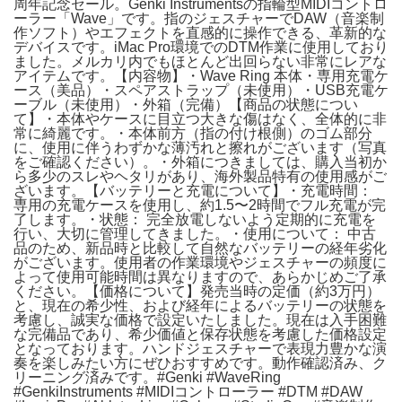
周年記念セール。Genki Instrumentsの指輪型MIDIコントロ
ーラー「Wave」です。指のジェスチャーでDAW（音楽制
作ソフト）やエフェクトを直感的に操作できる、革新的な
デバイスです。iMac Pro環境でのDTM作業に使用しており
ました。メルカリ内でもほとんど出回らない非常にレアな
アイテムです。【内容物】・Wave Ring 本体・専用充電ケ
ース（美品）・スペアストラップ（未使用）・USB充電ケ
ーブル（未使用）・外箱（完備）【商品の状態につい
て】・本体やケースに目立つ大きな傷はなく、全体的に非
常に綺麗です。・本体前方（指の付け根側）のゴム部分
に、使用に伴うわずかな薄汚れと擦れがございます（写真
をご確認ください）。・外箱につきましては、購入当初か
ら多少のスレやヘタリがあり、海外製品特有の使用感がご
ざいます。【バッテリーと充電について】・充電時間：
専用の充電ケースを使用し、約1.5〜2時間でフル充電が完
了します。・状態： 完全放電しないよう定期的に充電を
行い、大切に管理してきました。・使用について： 中古
品のため、新品時と比較して自然なバッテリーの経年劣化
がございます。使用者の作業環境やジェスチャーの頻度に
よって使用可能時間は異なりますので、あらかじめご了承
ください。【価格について】発売当時の定価（約3万円）
と、現在の希少性、および経年によるバッテリーの状態を
考慮し、誠実な価格で設定いたしました。現在は入手困難
な完備品であり、希少価値と保存状態を考慮した価格設定
となっております。ハンドジェスチャーで表現力豊かな演
奏を楽しみたい方にぜひおすすめです。動作確認済み、ク
リーニング済みです。#Genki #WaveRing
#GenkiInstruments #MIDIコントローラー #DTM #DAW