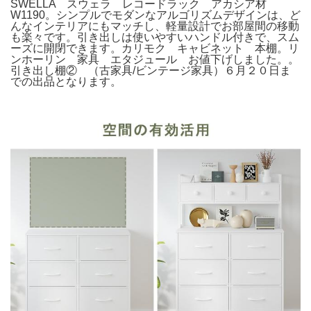
SWELLA スウェラ レコードラック アカシア材
W1190。シンプルでモダンなアルゴリズムデザインは、ど
んなインテリアにもマッチし、軽量設計でお部屋間の移動
も楽々です。引き出しは使いやすいハンドル付きで、スム
ーズに開閉できます。カリモク キャビネット 本棚。リ
ンホーリン 家具 エタジュール お値下げしました。。
引き出し棚② （古家具/ビンテージ家具）６月２０日ま
での出品となります。