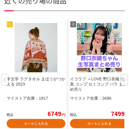
近くの売り場の商品
羊文学 ラグタオル まほうがつか
イコラブ ＝LOVE 野口衣織 生写
える 2023
真 コンプ セミコンプ バラ まと
め売り
マイストア在庫：
1817
マイストア在庫：
2686
6749
7499
税込
円
税込
円
カートに入れる
カートに入れる