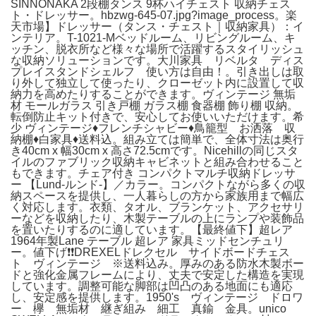
SINNONAKA 2段棚タンス 9杯ハイチェスト 収納チェス
ト・ドレッサー。hbzwg-645-07.jpg?image_process。楽
天市場】ドレッサー（タンス・チェスト｜収納家具）：イ
ンテリア。T-1021-Mベッドルーム、リビングルーム、キ
ッチン、脱衣所など様々な場所で活躍するスタイリッシュ
な収納ソリューションです。大川家具 リベルタ ディス
プレイスタンドシェルフ 使い方は自由！。引き出しは取
り外して独立して使ったり、クローゼット内に設置して収
納力を高めたりすることができます。ヴィンテージ 無垢
材 モールガラス 引き戸棚 ガラス棚 食器棚 飾り棚 収納。
転倒防止キット付きで、安心してお使いいただけます。希
少 ヴィンテージ♦️フレンチシャビー♦️鳥籠型 お洒落 収
納棚♦️白家具♦️送料込。組み立ては簡単で、全体寸法は奥行
き40cm x 幅30cm x 高さ72.5cmです。Nicehillの同じスタ
イルのファブリック収納キャビネットと組み合わせること
もできます。チェア付き コンパクトマルチ収納ドレッサ
ー 【Lund-ルンド-】／カラー。コンパクトながら多くの収
納スペースを提供し、一人暮らしの方から家族用まで幅広
く対応します。衣類、タオル、ブランケット、アクセサリ
ーなどを収納したり、木製テーブルの上にランプや装飾品
を置いたりするのに適しています。【最終値下】超レア
1964年製Lane テーブル 超レア 家具ミッドセンチュリ
ー。値下げ❗️❗️DREXELドレクセル サイドボードチェス
ト ヴィンテージ ※送料込み。厚みのある防水木製ボー
ドと強化金属フレームにより、丈夫で安定した構造を実現
しています。調整可能な脚部は凹凸のある地面にも適応
し、安定感を提供します。1950's ヴィンテージ ドロワ
ー 欅 無垢材 継ぎ組み 細工 真鍮 金具。unico