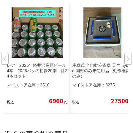
レア 2025年軽井沢高原ビール
座卓式 全自動麻雀卓 天竺 hybri
4本 2026バクの初夢20本 計2
d 開封のみ未使用品（動作確認
4本セット
のみ）
マイストア在庫：
3510
マイストア在庫：
3275
6960
27500
税込
円
税込
円