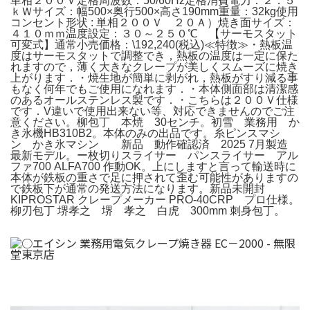
単相２００Ｖ定格周波数：50/60Hz定格消費電力：２．５
ｋＷサイズ：幅500×奥行500×高さ190mm重量：32kg使用
コンセント形状 : 単相２００Ｖ ２０Ａ）焼き面サイズ：
４１０ｍｍ温度設定：３０～２５０℃ 【サーモスタット
可変式】通常小売価格：\192,240(税込)≪特徴≫・熱板温
度はサーモスタットで調整でき，熱板の温度は一定に保た
れますので，薄く大きなクレープが美しくスムーズに焼き
上がります．・焼生地が簡単に剥がれ，熱板がすり減る事
もなく何年でもご使用になれます．・本体側面部は清潔感
のあるオールステンレス製です．・こちらは２００Ｖ仕様
です．V違いで使用出来ない等、対応できませんのでご注
意ください。柳包丁 本焼 30センチ。初雪 業務用 か
き氷機HB310B2。本体のみの出品です。糸ピンスマシ
ン かき氷マシン 新品 動作確認済 2025 7月製造
最新モデル。ー枚切りスライサー パンスライサー アル
ファ700 ALFA700 作動OK。上にしますと言って輸送時に
本体が鉄板の重さで足に押されて歪む可能性がありますの
で鉄板下が通常の発送方法になります。新品未開封
KIPROSTAR クレープメーカー PRO-40CRP プロ仕様。
柳刃包丁 堺孝之 堺 孝之 白虎 300mm 刺身包丁。