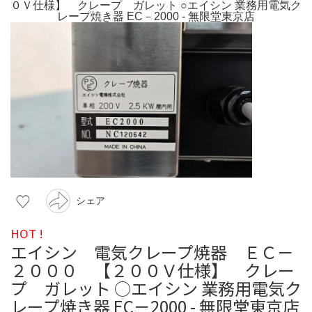
シェア
HOT !
エイシン 電気クレープ焼器 ＥＣ－
２０００ 【２００Ｖ仕様】 クレー
プ ガレット ○エイシン 業務用電気ク
レープ焼き器 EC－2000 - 無限堂東京店