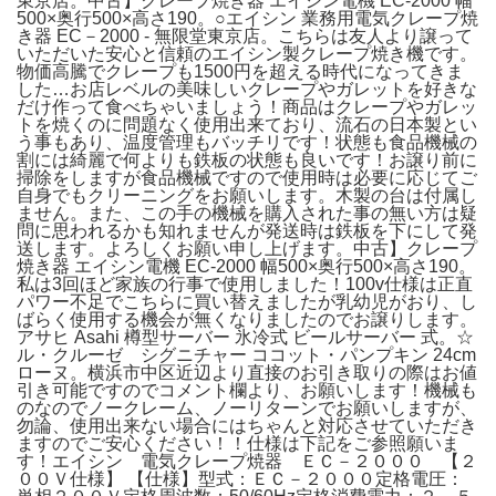
東京店。中古】クレープ焼き器 エイシン電機 EC-2000 幅
500×奥行500×高さ190。○エイシン 業務用電気クレープ焼
き器 EC－2000 - 無限堂東京店。こちらは友人より譲って
いただいた安心と信頼のエイシン製クレープ焼き機です。
物価高騰でクレープも1500円を超える時代になってきま
した…お店レベルの美味しいクレープやガレットを好きな
だけ作って食べちゃいましょう！商品はクレープやガレッ
トを焼くのに問題なく使用出来ており、流石の日本製とい
う事もあり、温度管理もバッチリです！状態も食品機械の
割には綺麗で何よりも鉄板の状態も良いです！お譲り前に
掃除をしますが食品機械ですので使用時は必要に応じてご
自身でもクリーニングをお願いします。木製の台は付属し
ません。また、この手の機械を購入された事の無い方は疑
問に思われるかも知れませんが発送時は鉄板を下にして発
送します。よろしくお願い申し上げます。中古】クレープ
焼き器 エイシン電機 EC-2000 幅500×奥行500×高さ190。
私は3回ほど家族の行事で使用しました！100v仕様は正直
パワー不足でこちらに買い替えましたが乳幼児がおり、し
ばらく使用する機会が無くなりましたのでお譲りします。
アサヒ Asahi 樽型サーバー 氷冷式 ビールサーバー 式。☆
ル・クルーゼ シグニチャー ココット・パンプキン 24cm
ローヌ。横浜市中区近辺より直接のお引き取りの際はお値
引き可能ですのでコメント欄より、お願いします！機械も
のなのでノークレーム、ノーリターンでお願いしますが、
勿論、使用出来ない場合にはちゃんと対応させていただき
ますのでご安心ください！！仕様は下記をご参照願いま
す！エイシン 電気クレープ焼器 ＥＣ－２０００ 【２
００Ｖ仕様】 【仕様】型式：ＥＣ－２０００定格電圧：