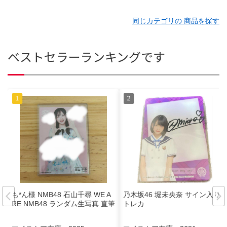
同じカテゴリの 商品を探す
ベストセラーランキングです
も*ん様 NMB48 石山千尋 WE A
乃木坂46 堀未央奈 サイン入り
RE NMB48 ランダム生写真 直筆
トレカ