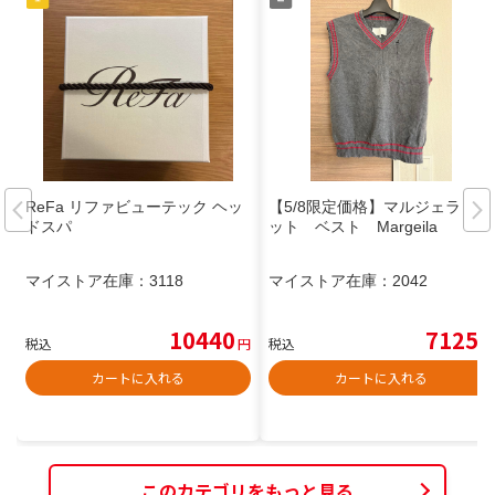
ReFa リファビューテック ヘッ
【5/8限定価格】マルジェラ ニ
ドスパ
ット ベスト Margeila
マイストア在庫：
3118
マイストア在庫：
2042
10440
7125
税込
円
税込
円
カートに入れる
カートに入れる
このカテゴリをもっと見る