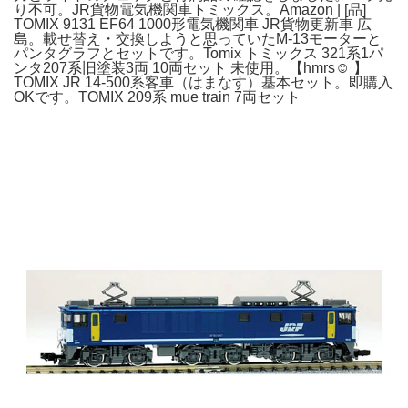
り不可。JR貨物電気機関車トミックス。Amazon | [品]
TOMIX 9131 EF64 1000形電気機関車 JR貨物更新車 広
島。載せ替え・交換しようと思っていたM-13モーターと
パンタグラフとセットです。Tomix トミックス 321系1パ
ンタ207系旧塗装3両 10両セット 未使用。【hmrs☺︎ 】
TOMIX JR 14-500系客車（はまなす）基本セット。即購入
OKです。TOMIX 209系 mue train 7両セット