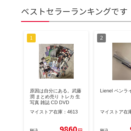
ベストセラーランキングです
原因は自分にある。武藤
Lienel ペンラ
潤 まとめ売り トレカ 生
写真 雑誌 CD DVD
マイストア在庫：
4613
マイストア在
9860
円
税込
税込