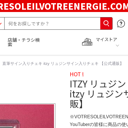
RESOLEILVOTREENERGIE.C
マイストア
店舗・チラシ検
索
ン 直筆サイン入りチェキ itzy リュジンサイン入りチェキ 【公式通販】
HOT !
ITZY リュ
itzy リュ
販】
※VOTRESOLEILVOTREE
YouTuberの皆様に商品