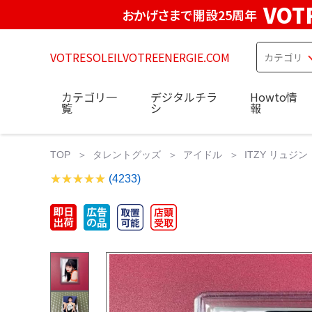
VOT
おかげさまで開設25周年
VOTRESOLEILVOTREENERGIE.COM
カテゴリ一
デジタルチラ
Howto情
覧
シ
報
TOP
タレントグッズ
アイドル
ITZY リュジ
(4233)