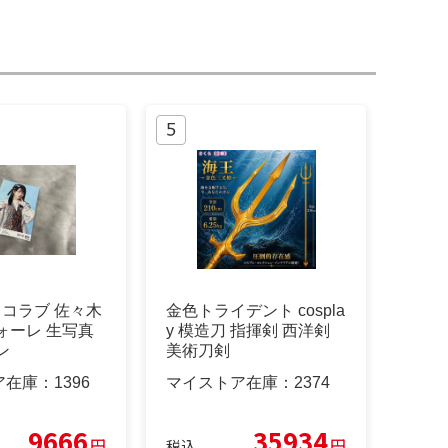
 イコラブ 佐々木
金色トライデント cospla
ォーレ 生写真
y 模造刀 指揮剣 西洋剣
ン
美術刀剣
ア在庫：
1396
マイストア在庫：
2374
9666
35934
円
円
税込