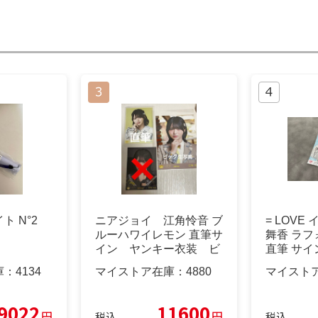
イト N°2
ニアジョイ 江角怜音 ブ
= LOVE
ルーハワイレモン 直筆サ
舞香 ラフ
イン ヤンキー衣装 ビ
直筆 サイ
ッグ生写真
庫：
4134
マイストア在庫：
4880
マイスト
9022
11600
円
円
税込
税込