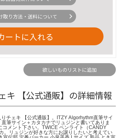
け取り方法・送料について
カートに入れる
欲しいものリストに追加
りチェキ 【公式通販】の詳細情報
ェキ 【公式通販】。ITZY Algorhythm直筆サイ
KYO。直筆サイン＋カタカナでリュジンと書いてありま
メント下さい。TWICE ペンライト（CANDY
ポラ トレカ。リュジンが好きな方にお譲りしたいと考えてい
めき宣伝部 定番パーカー 小泉遥香 Lサイズ 新品 とき宣