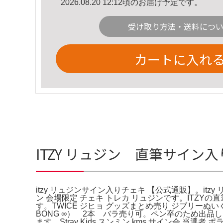
2026.08.20 12:12頃のお届け予定です。
受け取り方法・送料につ
カートに入れ
ITZY リュジン 直筆サイン
itzy リュジンサイン入りチェキ 【公式通販】。itzy
ン 会場限定 チェキ トレカ リュジンです。ITZYの
す。TWICE ジヒョ グッズまとめ売り ジブリーぬ
BONG ∞） 2本 バラ売り可。ペン卒のため出品しま
ます。Stray Kids スンミン kms サイン会 