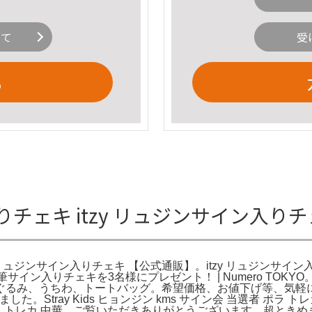
いて
受
る
入りチェキ itzy リュジンサイン入
 リュジンサイン入りチェキ 【公式通販】。itzy リュジンサイン入りチ
直筆サイン入りチェキを3名様にプレゼント！ | Numero TO
いぐるみ、うちわ、トートバッグ。希望価格、お値下げ等、気軽にコ
した。Stray Kids ヒョンジン kms サイン会 当選者 
当選者 ポラ トレカ 中華。ご覧いただきありがとうございます。超とき