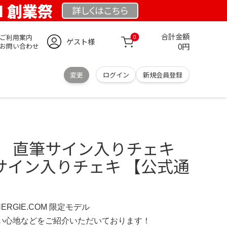
OM 創業祭
詳しくは
こちら
合計金額
ご利用案内
0
ゲスト様
0円
お問い合わせ
変更
ログイン
新規会員登録
ジン 直筆サイン入りチェキ
ジンサイン入りチェキ 【公式通
NERGIE.COM 限定モデル
の使い心地などをご紹介いただいております！