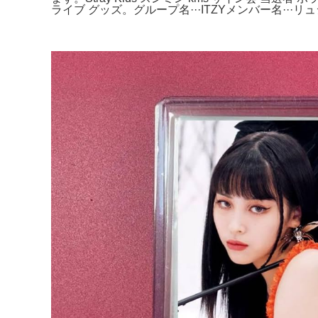
ライブ グッズ。グループ名···ITZYメンバー名···リ