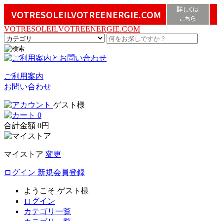
詳しくは
VOTRESOLEILVOTREENERGIE.COM
こちら
VOTRESOLEILVOTREENERGIE.COM
ご利用案内
お問い合わせ
ゲスト様
0
合計金額
0円
マイストア
変更
ログイン
新規会員登録
ようこそ
ゲスト様
ログイン
カテゴリ一覧