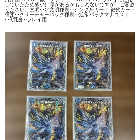
していたため多少は傷があるかもしれないですが、ご容赦
ください。文明···水文明種別···シングルカード 複数カード
種類···クリーチャーパック種別···通常パックマナコスト
···8用途···プレイ用