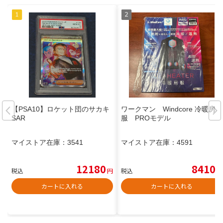
【PSA10】ロケット団のサカキ
ワークマン Windcore 冷暖房
SAR
服 PROモデル
マイストア在庫：
3541
マイストア在庫：
4591
12180
8410
税込
円
税込
円
カートに入れる
カートに入れる