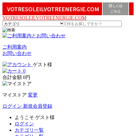
詳しくは
VOTRESOLEILVOTREENERGIE.COM
こちら
VOTRESOLEILVOTREENERGIE.COM
ご利用案内
お問い合わせ
ゲスト様
0
合計金額
0円
マイストア
変更
ログイン
新規会員登録
ようこそ
ゲスト様
ログイン
カテゴリ一覧