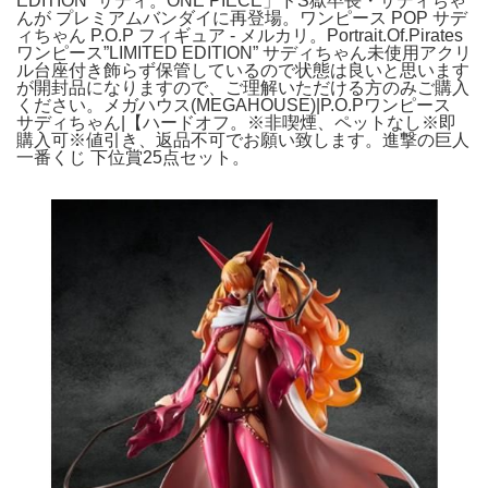
EDITION” サディ。ONE PIECE」ドS獄卒長・サディちゃ
んが プレミアムバンダイに再登場。ワンピース POP サデ
ィちゃん P.O.P フィギュア - メルカリ。Portrait.Of.Pirates
ワンピース”LIMITED EDITION” サディちゃん未使用アクリ
ル台座付き飾らず保管しているので状態は良いと思います
が開封品になりますので、ご理解いただける方のみご購入
ください。メガハウス(MEGAHOUSE)|P.O.Pワンピース
サディちゃん|【ハードオフ。※非喫煙、ペットなし※即
購入可※値引き、返品不可でお願い致します。進撃の巨人
一番くじ 下位賞25点セット。