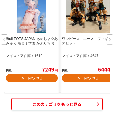
Bfull FOTS JAPAN あめしょ☆あ
ワンピース エース フィギュ
みゅ ケモミミ学園 かぷりちお
アセット
マイストア在庫：
1619
マイストア在庫：
4647
7249
6444
税込
円
税込
円
カートに入れる
カートに入れる
このカテゴリをもっと見る