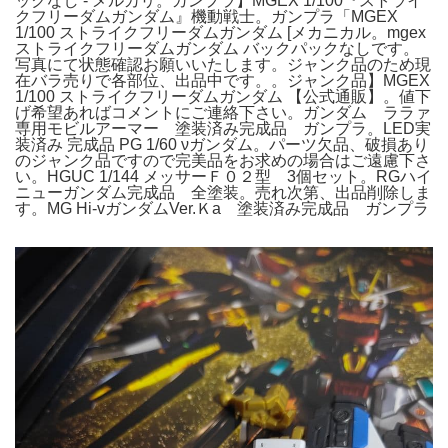
ックなし - メルカリ。ガンプラ】MGEX 1/100『ストライ
クフリーダムガンダム』機動戦士。ガンプラ「MGEX
1/100 ストライクフリーダムガンダム [メカニカル。mgex
ストライクフリーダムガンダム バックパックなしです。
写真にて状態確認お願いいたします。ジャンク品のため現
在バラ売りで各部位、出品中です。。ジャンク品】MGEX
1/100 ストライクフリーダムガンダム 【公式通販】。値下
げ希望あればコメントにご連絡下さい。ガンダム ララァ
専用モビルアーマー 塗装済み完成品 ガンプラ。LED実
装済み 完成品 PG 1/60 νガンダム。パーツ欠品、破損あり
のジャンク品ですので完美品をお求めの場合はご遠慮下さ
い。HGUC 1/144 メッサーＦ０２型 3個セット。RGハイ
ニューガンダム完成品 全塗装。売れ次第、出品削除しま
す。MG Hi-vガンダムVer.Ｋa 塗装済み完成品 ガンプラ