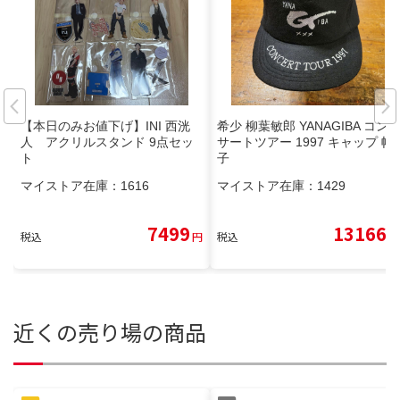
【本日のみお値下げ】INI 西洸
希少 柳葉敏郎 YANAGIBA コン
人 アクリルスタンド 9点セッ
サートツアー 1997 キャップ 帽
ト
子
マイストア在庫：
1616
マイストア在庫：
1429
7499
13166
税込
円
税込
円
近くの売り場の商品