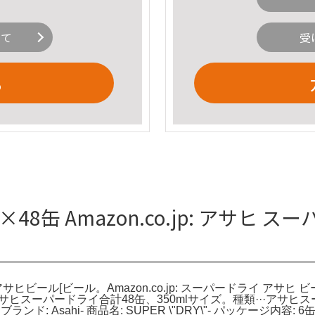
いて
受
る
8缶 Amazon.co.jp: アサヒ ス
×48本アサヒビール[ビール。Amazon.co.jp: スーパードライ アサ
アサヒスーパードライ合計48缶、350mlサイズ。種類···アサヒスーパ
ンド: Asahi- 商品名: SUPER \"DRY\"- パッケージ内容: 6