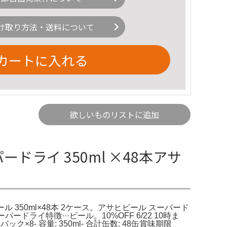
け取り方法・送料について
カートに入れる
欲しいものリストに追加
ーパードライ 350ml ×48本アサ
ヒ ビール 350ml×48本 2ケース。アサヒビール スーパード
ードライ特徴···ビール。10%OFF 6/22 10時ま
缶パック×8- 容量: 350ml- 合計缶数: 48缶賞味期限