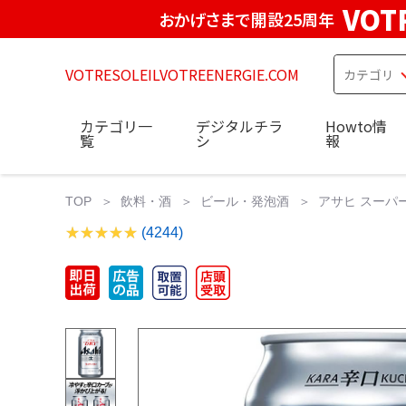
VOT
おかげさまで開設25周年
VOTRESOLEILVOTREENERGIE.COM
カテゴリ一
デジタルチラ
Howto情
覧
シ
報
TOP
飲料・酒
ビール・発泡酒
アサヒ スーパード
(4244)