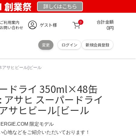
OM 創業祭
詳しくは
こちら
合計金額
ご利用案内
0
ゲスト様
0円
お問い合わせ
変更
ログイン
新規会員登録
×48本アサヒビール[ビール
ドライ 350ml×48缶
.jp: アサヒ スーパードライ
8本アサヒビール[ビール
NERGIE.COM 限定モデル
の使い心地などをご紹介いただいております！