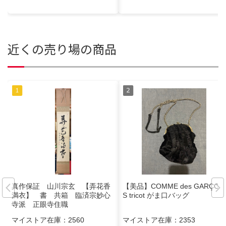
近くの売り場の商品
真作保証 山川宗玄 【弄花香
【美品】COMME des GARÇON
満衣】 書 共箱 臨済宗妙心
S tricot がま口バッグ
寺派 正眼寺住職
マイストア在庫：
2560
マイストア在庫：
2353