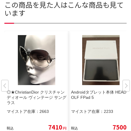
この商品を見た人はこんな商品も見て
います
◎★ChristianDior クリスチャン
Androidタブレット本体 HEADW
ディオール ヴィンテージ サング
OLF FPad 5
ラス
マイストア在庫：
2663
マイストア在庫：
2233
7410
7500
税込
円
税込
円