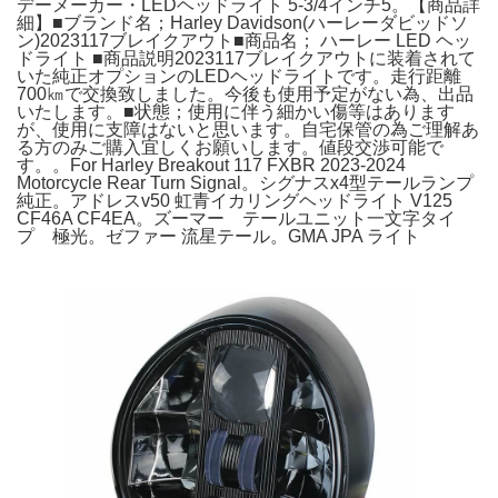
デーメーカー・LEDヘッドライト 5-3/4インチ5。【商品詳
細】■ブランド名；Harley Davidson(ハーレーダビッドソ
ン)2023117ブレイクアウト■商品名； ハーレー LED ヘッ
ドライト ■商品説明2023117ブレイクアウトに装着されて
いた純正オプションのLEDヘッドライトです。走行距離
700㎞で交換致しました。今後も使用予定がない為、出品
いたします。■状態；使用に伴う細かい傷等はあります
が、使用に支障はないと思います。自宅保管の為ご理解あ
る方のみご購入宜しくお願いします。値段交渉可能で
す。。For Harley Breakout 117 FXBR 2023-2024
Motorcycle Rear Turn Signal。シグナスx4型テールランプ
純正。アドレスv50 虹青イカリングヘッドライト V125
CF46A CF4EA。ズーマー テールユニット一文字タイ
プ 極光。ゼファー 流星テール。GMA JPA ライト