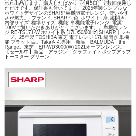
われ出品します。購入したばかり（4月5日）で数回使用し
ただけです。保証書も付いてます。2025年製シンプルな
ホワイトデザインのSHARP単機能電子レンジ、使いやす
さが魅力。- ブランド: SHARP- 色: ホワイト- 扉: 縦開き-
内部サイズ: 標準サイズ- 機能: 単機能電子レンジ- 電源:
100Vご覧いただきありがとうございます。。単機能レン
ジ RE-TS171-W ホワイト系 [17L /50/60Hz] SHARP｜シャ
ープ。25年製 TOSHIBA 東芝 電子レンジ 17L 縦開き 単機
能 フラット 白。Takaさん専用 新品 BALMUDA the
Range。東芝 ER-WD3000(W) 2021オープンレンジ。
【セール中】新品 アラジン グラファイトポップアップ
トースター グリーン