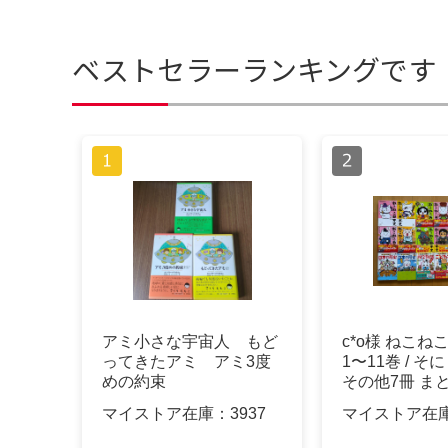
ベストセラーランキングです
アミ小さな宇宙人 もど
c*o様 ねこ
ってきたアミ アミ3度
1〜11巻 / 
めの約束
その他7冊 まと
マイストア在庫：
3937
マイストア在