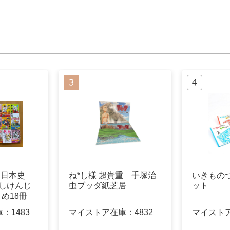
ねこ日本史
ね*し様 超貴重 手塚治
いきものづ
そにしけんじ
虫ブッダ紙芝居
ット
め18冊
庫：
1483
マイストア在庫：
4832
マイスト