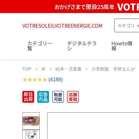
VOT
おかげさまで開設25周年
VOTRESOLEILVOTREENERGIE.COM
カテゴリ一
デジタルチラ
Howto情
覧
シ
報
TOP
本
絵本・児童書
小学館版 学習まんが 
(4188)