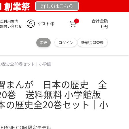
OM 創業祭
詳しくは
こちら
合計金額
ご利用案内
0
ゲスト様
0円
お問い合わせ
変更
ログイン
新規会員登録
の歴史全20巻セット｜小学館
習まんが 日本の歴史 全
20巻 送料無料 小学館版
本の歴史全20巻セット｜小
NERGIE.COM 限定モデル