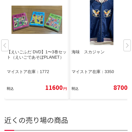
【えいごふだ DVD】1〜3巻セッ
海味 スカジャン
ト（えいごであそぼPLANET）
マイストア在庫：
1772
マイストア在庫：
3350
11600
8700
税込
円
税込
円
近くの売り場の商品