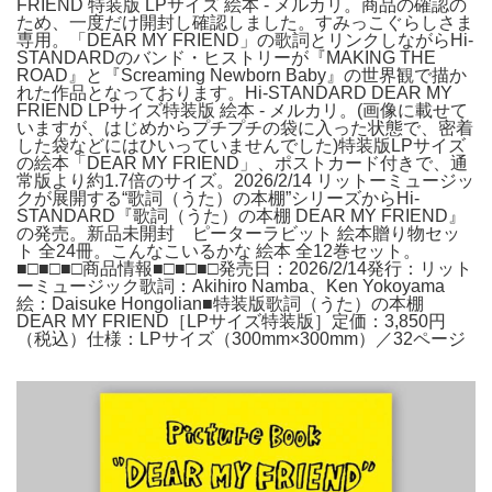
FRIEND 特装版 LPサイズ 絵本 - メルカリ。商品の確認の
ため、一度だけ開封し確認しました。すみっこぐらしさま
専用。「DEAR MY FRIEND」の歌詞とリンクしながらHi-
STANDARDのバンド・ヒストリーが『MAKING THE
ROAD』と『Screaming Newborn Baby』の世界観で描か
れた作品となっております。Hi-STANDARD DEAR MY
FRIEND LPサイズ特装版 絵本 - メルカリ。(画像に載せて
いますが、はじめからプチプチの袋に入った状態で、密着
した袋などにはひいっていませんでした)特装版LPサイズ
の絵本「DEAR MY FRIEND」、ポストカード付きで、通
常版より約1.7倍のサイズ。2026/2/14 リットーミュージッ
クが展開する“歌詞（うた）の本棚”シリーズからHi-
STANDARD『歌詞（うた）の本棚 DEAR MY FRIEND』
の発売。新品未開封 ピーターラビット 絵本贈り物セッ
ト 全24冊。こんなこいるかな 絵本 全12巻セット。
■□■□■□商品情報■□■□■□発売日：2026/2/14発行：リット
ーミュージック歌詞：Akihiro Namba、Ken Yokoyama
絵：Daisuke Hongolian■特装版歌詞（うた）の本棚
DEAR MY FRIEND［LPサイズ特装版］定価：3,850円
（税込）仕様：LPサイズ（300mm×300mm）／32ページ