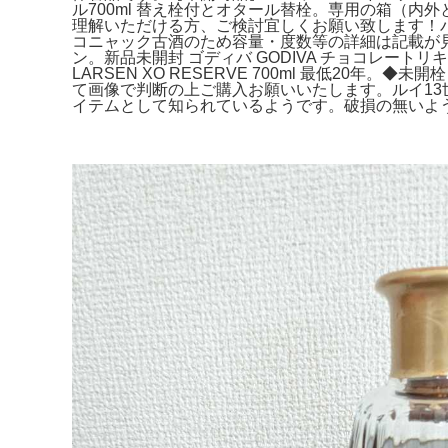
ル700ml 替え栓付とオタール替栓。専用の箱（内外とも
理解いただける方、ご検討宜しくお願い致します！バカラウイ
コニャック古酒のため容量・度数等の詳細は記載が見当た
ン。新品未開封 ゴディバ GODIVA チョコレー
LARSEN XO RESERVE 700ml 最低20年
て画像で判断の上ご購入お願いいたします。ルイ13世
イテムとして知られているようです。破損の無いように丁