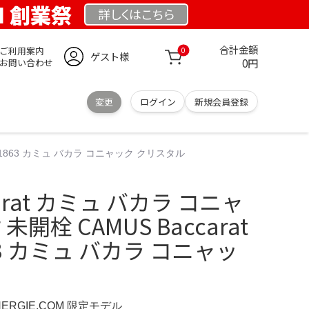
OM 創業祭
詳しくは
こちら
合計金額
ご利用案内
0
ゲスト様
0円
お問い合わせ
変更
ログイン
新規会員登録
NAC 1863 カミュ バカラ コニャック クリスタル
carat カミュ バカラ コニャ
未開栓 CAMUS Baccarat
863 カミュ バカラ コニャッ
NERGIE.COM 限定モデル