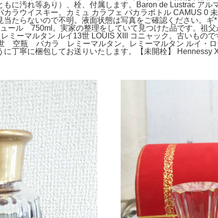
に汚れ等あり）、栓、付属します。Baron de Lustrac 
スキー。カミュ カラフェ バカラボトル CAMUS 0 未開栓 箱・
らないので不明。液面状態は写真をご確認ください。ギ*ウ様 LOU
トリキュール 750ml。実家の整理をしていて見つけた品です。
。◆未開栓 レミーマルタン ルイ13世 LOUIS XIII コニャック
 空瓶 バカラ レミーマルタン。レミーマルタン ルイ・ロデレ
寧に梱包してお送りいたします。【未開栓】 Hennessy 