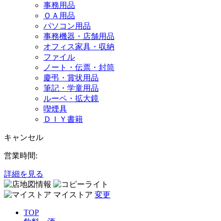
事務用品
ＯＡ用品
パソコン用品
事務機器・店舗用品
オフィス家具・収納
ファイル
ノート・伝票・封筒
慶弔・賞状用品
筆記・学童用品
ルーペ・拡大鏡
喫煙具
ＤＩＹ書籍
キャンセル
営業時間:
詳細を見る
マイストア
変更
TOP