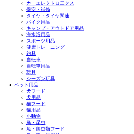
カーエレクトロ二クス
保安・補修
タイヤ・タイヤ関連
バイク用品
キャンプ・アウトドア用品
海水浴用品
スポーツ用品
健康トレーニング
釣具
自転車
自転車用品
玩具
シーズン玩具
ペット用品
犬フード
犬用品
猫フード
猫用品
小動物
鳥・昆虫
魚・爬虫類フード