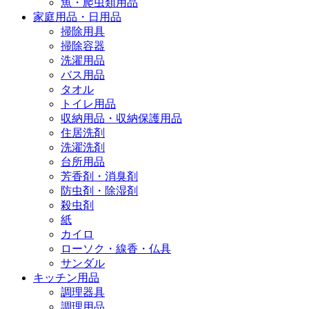
魚・爬虫類用品
家庭用品・日用品
掃除用具
掃除容器
洗濯用品
バス用品
タオル
トイレ用品
収納用品・収納保護用品
住居洗剤
洗濯洗剤
台所用品
芳香剤・消臭剤
防虫剤・除湿剤
殺虫剤
紙
カイロ
ローソク・線香・仏具
サンダル
キッチン用品
調理器具
調理用品