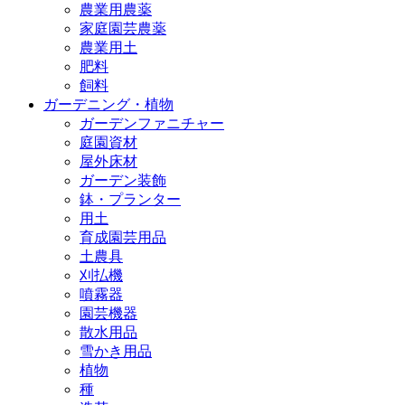
農業用農薬
家庭園芸農薬
農業用土
肥料
飼料
ガーデニング・植物
ガーデンファニチャー
庭園資材
屋外床材
ガーデン装飾
鉢・プランター
用土
育成園芸用品
土農具
刈払機
噴霧器
園芸機器
散水用品
雪かき用品
植物
種