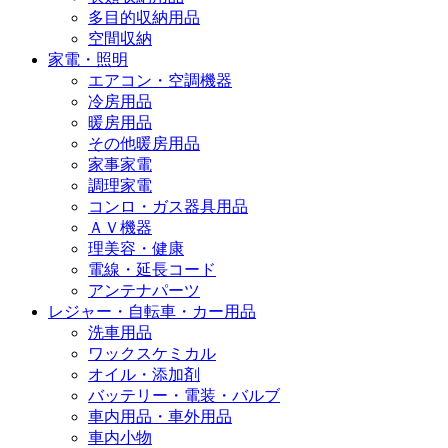
多目的収納用品
空間収納
家電・照明
エアコン・空調機器
冷房用品
暖房用品
その他暖房用品
家事家電
調理家電
コンロ・ガス器具用品
ＡＶ機器
理美容・健康
電線・延長コード
アンテナパーツ
レジャー・自転車・カー用品
洗車用品
ワックスケミカル
オイル・添加剤
バッテリー・電装・バルブ
車内用品・車外用品
車内小物