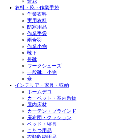
造花
衣料・靴・作業手袋
作業衣料
実用衣料
防寒用品
作業手袋
雨合羽
作業小物
靴下
長靴
ワークシューズ
一般靴、小物
傘
インテリア・家具・収納
ホームデコ
カーペット・室内敷物
屋内床材
カーテン・ブラインド
座布団・クッション
ベッド・寝具
こたつ用品
衣類収納用品