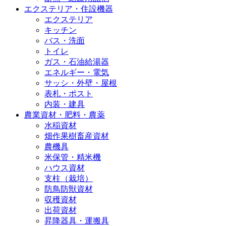
エクステリア・住設機器
エクステリア
キッチン
バス・洗面
トイレ
ガス・石油給湯器
エネルギー・電気
サッシ・外壁・屋根
表札・ポスト
内装・建具
農業資材・肥料・農薬
水稲資材
畑作果樹畜産資材
農機具
米保管・精米機
ハウス資材
支柱（栽培）
防鳥防獣資材
収穫資材
出荷資材
昇降器具・運搬具