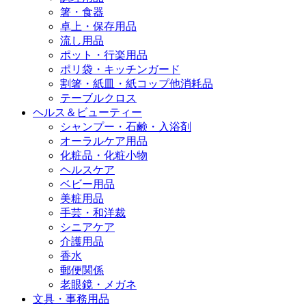
箸・食器
卓上・保存用品
流し用品
ポット・行楽用品
ポリ袋・キッチンガード
割箸・紙皿・紙コップ他消耗品
テーブルクロス
ヘルス＆ビューティー
シャンプー・石鹸・入浴剤
オーラルケア用品
化粧品・化粧小物
ヘルスケア
ベビー用品
美粧用品
手芸・和洋裁
シニアケア
介護用品
香水
郵便関係
老眼鏡・メガネ
文具・事務用品