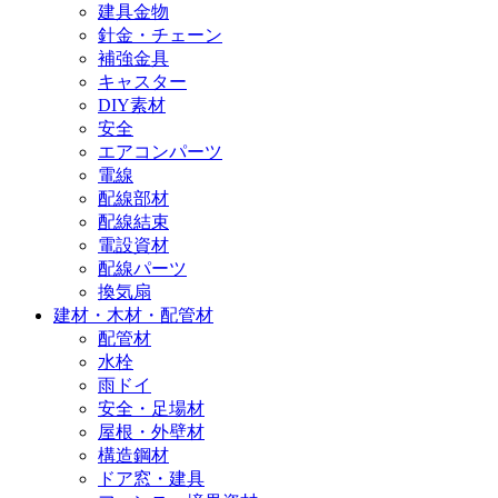
建具金物
針金・チェーン
補強金具
キャスター
DIY素材
安全
エアコンパーツ
電線
配線部材
配線結束
電設資材
配線パーツ
換気扇
建材・木材・配管材
配管材
水栓
雨ドイ
安全・足場材
屋根・外壁材
構造鋼材
ドア窓・建具