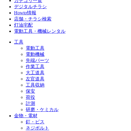
カテゴリ一覧
デジタルチラシ
Howto情報
店舗・チラシ検索
灯油宅配
電動工具・機械レンタル
工具
電動工具
電動機械
先端パーツ
作業工具
大工道具
左官道具
工具収納
保安
荷役
計測
研磨・ケミカル
金物・電材
釘・ビス
ネジボルト