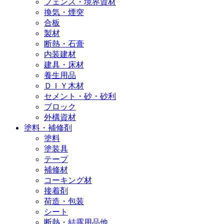
フェンス・境界資材
換気・煙突
合板
製材
断熱・石膏
内装建材
建具・床材
養生用品
ＤＩＹ木材
セメント・砂・砂利
ブロック
外構資材
塗料・補修剤
塗料
塗装具
テープ
補修材
コーキング材
接着剤
荷造・包装
シート
断熱・結露用品他