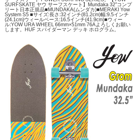
SURFSKATE ヤウ サーフスケート】Mundaka 32”コンプ
リート日本正規品■MUNDAKA(ムンダカ)■MERAKI Yow
System S5 ■サイズ:長さ:32インチ(81.2cm)幅:9.5インチ
(24.1cm)ウィールベース:16.5インチ(41.9cm)■ウィー
ル:YOW URA WHEEL 66mm×51mm 76Aよろしくお願い
します。HUF スパイダーマン デッキ ホログラム。