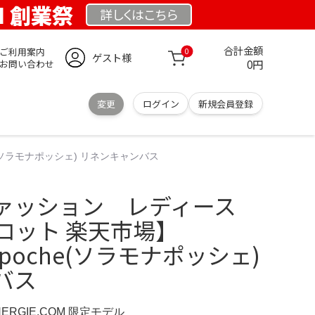
OM 創業祭
詳しくは
こちら
合計金額
ご利用案内
0
ゲスト様
0円
お問い合わせ
変更
ログイン
新規会員登録
(ソラモナポッシェ) リネンキャンバス
ァッション レディース
ロット 楽天市場】
t poche(ソラモナポッシェ)
バス
NERGIE.COM 限定モデル