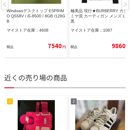
Windowsデスクトップ ESPRIM
極美品 現行★BURBERRY カシ
O Q558V / i5-8500 / 8GB /128G
ミヤ混 カーディガン メンズ L
B
黒
マイストア在庫：
4608
マイストア在庫：
1087
7540
9860
税込
円
税込
円
近くの売り場の商品