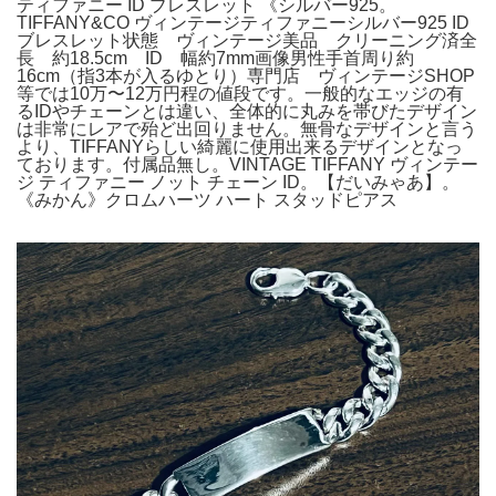
ティファニー ID ブレスレット 《シルバー925。
TIFFANY&CO ヴィンテージティファニーシルバー925 ID
ブレスレット状態 ヴィンテージ美品 クリーニング済全
長 約18.5cm ID 幅約7mm画像男性手首周り約
16cm（指3本が入るゆとり）専門店 ヴィンテージSHOP
等では10万〜12万円程の値段です。一般的なエッジの有
るIDやチェーンとは違い、全体的に丸みを帯びたデザイン
は非常にレアで殆ど出回りません。無骨なデザインと言う
より、TIFFANYらしい綺麗に使用出来るデザインとなっ
ております。付属品無し。VINTAGE TIFFANY ヴィンテー
ジ ティファニー ノット チェーン ID。【だいみゃあ】。
《みかん》クロムハーツ ハート スタッドピアス