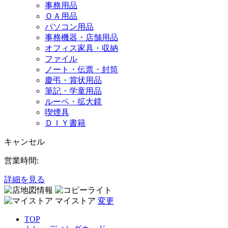
事務用品
ＯＡ用品
パソコン用品
事務機器・店舗用品
オフィス家具・収納
ファイル
ノート・伝票・封筒
慶弔・賞状用品
筆記・学童用品
ルーペ・拡大鏡
喫煙具
ＤＩＹ書籍
キャンセル
営業時間:
詳細を見る
マイストア
変更
TOP