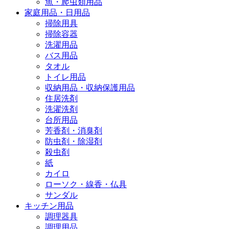
魚・爬虫類用品
家庭用品・日用品
掃除用具
掃除容器
洗濯用品
バス用品
タオル
トイレ用品
収納用品・収納保護用品
住居洗剤
洗濯洗剤
台所用品
芳香剤・消臭剤
防虫剤・除湿剤
殺虫剤
紙
カイロ
ローソク・線香・仏具
サンダル
キッチン用品
調理器具
調理用品