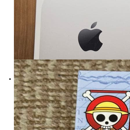
8004
円
chilewich チルウィッチ テー
ブルランナー ラティス シ
ルバー
マイストア在庫：
1494
税込
6150
円