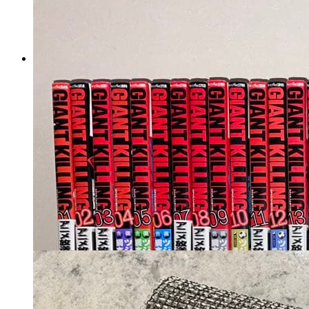
ナバホパール シルバー925 ブ
レスレット Navajo Pearls
no2
マイストア在庫：
2128
税込
7830
円
カートに入れる