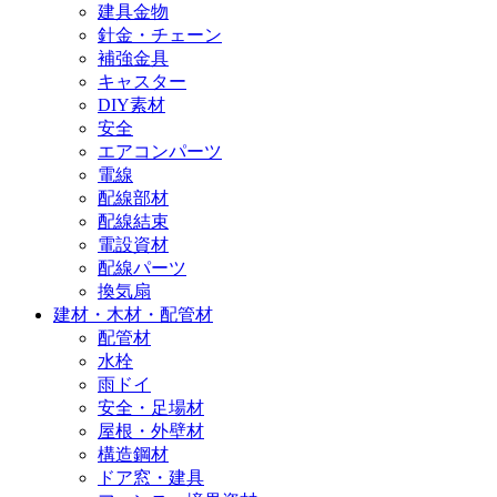
建具金物
針金・チェーン
補強金具
キャスター
DIY素材
安全
エアコンパーツ
電線
配線部材
配線結束
電設資材
配線パーツ
換気扇
建材・木材・配管材
配管材
水栓
雨ドイ
安全・足場材
屋根・外壁材
構造鋼材
ドア窓・建具