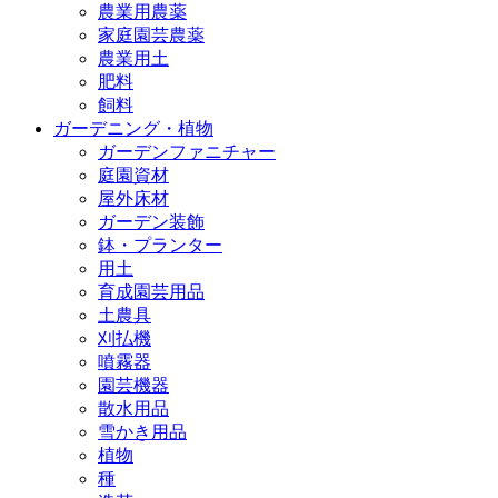
農業用農薬
家庭園芸農薬
農業用土
肥料
飼料
ガーデニング・植物
ガーデンファニチャー
庭園資材
屋外床材
ガーデン装飾
鉢・プランター
用土
育成園芸用品
土農具
刈払機
噴霧器
園芸機器
散水用品
雪かき用品
植物
種