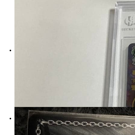
ヴァイスシュヴァルツ SP ウマ
娘 サイン カード アストンマー
チャン
マイストア在庫：
1413
税込
7275
円
カートに入れる
ヴァイス デッキ デアラ8電源
マイストア在庫：
4682