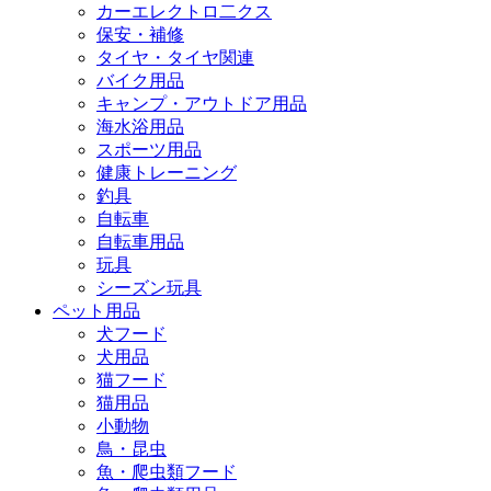
カーエレクトロ二クス
保安・補修
タイヤ・タイヤ関連
バイク用品
キャンプ・アウトドア用品
海水浴用品
スポーツ用品
健康トレーニング
釣具
自転車
自転車用品
玩具
シーズン玩具
ペット用品
犬フード
犬用品
猫フード
猫用品
小動物
鳥・昆虫
魚・爬虫類フード