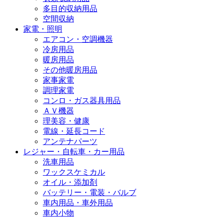
多目的収納用品
空間収納
家電・照明
エアコン・空調機器
冷房用品
暖房用品
その他暖房用品
家事家電
調理家電
コンロ・ガス器具用品
ＡＶ機器
理美容・健康
電線・延長コード
アンテナパーツ
レジャー・自転車・カー用品
洗車用品
ワックスケミカル
オイル・添加剤
バッテリー・電装・バルブ
車内用品・車外用品
車内小物