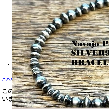
ヴァイスシュヴァルツ ヴィ
ットリオ・ヴェネト sp 美品
マイストア在庫：
4205
このカテゴリをもっと見る
税込
11600
円
この商品を見た人はこんな商品も見て
います
カートに入れる