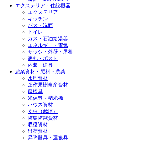
エクステリア・住設機器
エクステリア
キッチン
バス・洗面
トイレ
ガス・石油給湯器
エネルギー・電気
サッシ・外壁・屋根
表札・ポスト
内装・建具
農業資材・肥料・農薬
水稲資材
畑作果樹畜産資材
農機具
米保管・精米機
ハウス資材
支柱（栽培）
防鳥防獣資材
収穫資材
出荷資材
昇降器具・運搬具