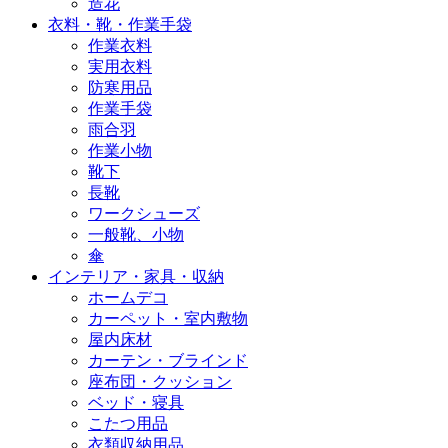
造花
衣料・靴・作業手袋
作業衣料
実用衣料
防寒用品
作業手袋
雨合羽
作業小物
靴下
長靴
ワークシューズ
一般靴、小物
傘
インテリア・家具・収納
ホームデコ
カーペット・室内敷物
屋内床材
カーテン・ブラインド
座布団・クッション
ベッド・寝具
こたつ用品
衣類収納用品