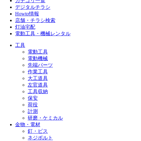
カテゴリ一覧
デジタルチラシ
Howto情報
店舗・チラシ検索
灯油宅配
電動工具・機械レンタル
工具
電動工具
電動機械
先端パーツ
作業工具
大工道具
左官道具
工具収納
保安
荷役
計測
研磨・ケミカル
金物・電材
釘・ビス
ネジボルト