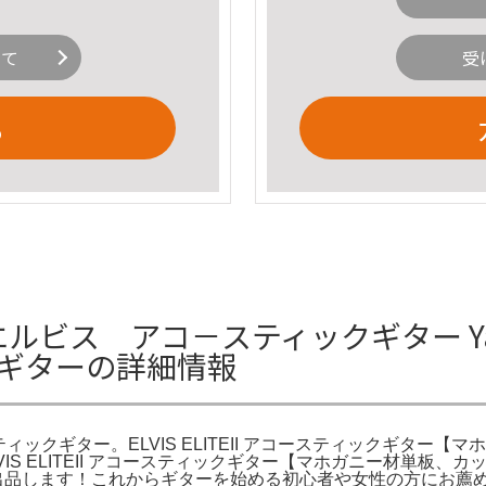
いて
受
る
ルビス アコ－スティックギター Yahoo
クギターの詳細情報
コースティックギター。ELVIS ELITEII アコースティックギター
LVIS ELITEII アコースティックギター【マホガニー材単板、
為出品します！これからギターを始める初心者や女性の方にお薦め