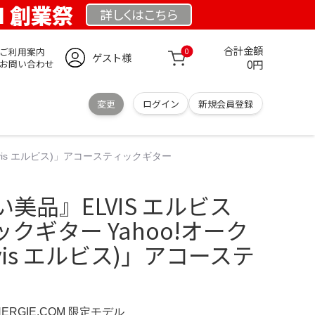
OM 創業祭
詳しくは
こちら
合計金額
ご利用案内
0
ゲスト様
0円
お問い合わせ
変更
ログイン
新規会員登録
lvis エルビス)」アコースティックギター
美品』ELVIS エルビス
クギター Yahoo!オーク
lvis エルビス)」アコーステ
NERGIE.COM 限定モデル