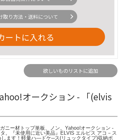
け取り方法・送料について
カートに入れる
欲しいものリストに追加
!オークション - 「(elvis
【マホガニー材トップ単板、ノン。Yahoo!オークション -
カッタ。『未使用に近い美品』ELVIS エルビス アコ－ス
します！軽量ハ―ドケ─ス(リュックタイプ)収納ポ