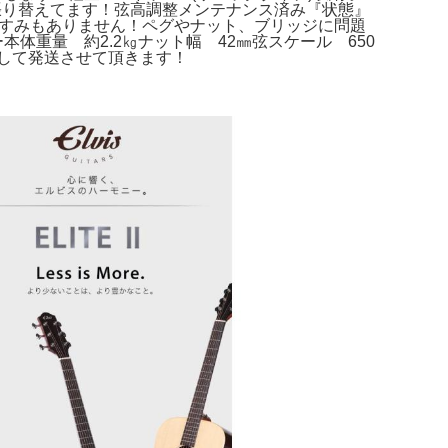
張り替えてます！弦高調整メンテナンス済み『状態』
くすみもありません！ペグやナット、ブリッジに問題
ー本体重量 約2.2㎏ナット幅 42㎜弦スケール 650
して発送させて頂きます！