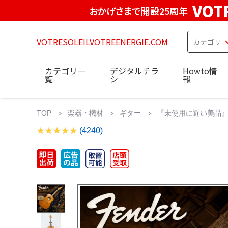
VOT
おかげさまで開設25周年
VOTRESOLEILVOTREENERGIE.COM
カテゴリ一
デジタルチラ
Howto情
覧
シ
報
TOP
楽器・機材
ギター
『未使用に近い美品』EL
(4240)