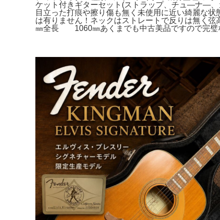
ケット付きギターセット(ストラップ、チュ―ナ―
目立った打痕や擦り傷も無く未使用に近い綺麗な状
は有りません！ネックはストレートで反りは無く弦高は標準
㎜全長 1060㎜あくまでも中古美品ですので完