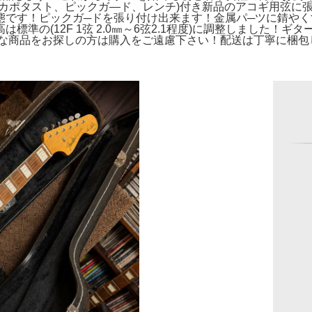
、カポタスト、ピックガ―ド、レンチ)付き新品のアコギ用弦に
態です！ピックガ─ドを張り付け出来ます！金属パ─ツに錆や
の(12F 1弦 2.0㎜～6弦2.1程度)に調整しました！ギタ
璧な商品をお探しの方は購入をご遠慮下さい！配送は丁寧に梱包