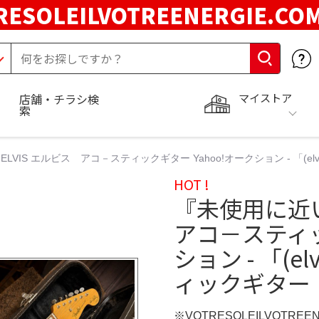
RESOLEILVOTREENERGIE.C
マイストア
店舗・チラシ検
索
VIS エルビス アコ－スティックギター Yahoo!オークション - 「(e
HOT !
『未使用に近い
アコ－スティッ
ション - 「(e
ィックギター
※VOTRESOLEILVOTREE