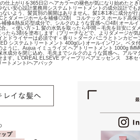
ンの仕上がりを365日☑ ヘアカラーの褪色が気になり始めたと
が少ない安心設計業務用システムトリートメントの成分設計でも
わないよう、髪質別の展開はありません。髪1本1本に成分が行
MCとダメージホールを補修◎2剤 コルテックス ホールド高
補修&熱反応型成分で、シルクのような質感へ◎4剤 オールイ
合。＜使い方＞1. 髪の水気を取ったら中間～毛先を目安にダメ
気を取ったら3剤を塗布します（ブリーチなどで、よりダメージが気
ライとドライヤーは必須です＜香り＞ダークバニラとトンカビ
HED システムトリートメント 400g(レ) オールインワン。
。Aujua イミュライズ ヘアトリートメント 1000g IM
成分を閉じ込め、毛先までシルクのような質感へ。アルマダスタ
す。L'OREAL ELSEVE ディープリペアエッセンス 3
トリートメント/ヘアパック