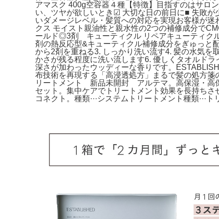
アマスク 400g空容器４種【特徴】目指すのはサロ
い、ツヤが欲しいとき☑ 大切な日の前日に■ 失敗
いダメージレベル・髪質への対応を実現お客様が迷
クス モイスト親油性と親水性の2つの補修成分でC
ールド◎3剤 キューティクル リペアキューティクル
剤の熱反応型&キューティクル補修成分をぎゅっと配
から2剤を重ねる3. しっかり洗い流す4. 髪の水
かさが残る程度に洗い流します6. 優しくタオルド
深さが加わったウッディーな香りです。ESTABLIS
布技術を再現する「高浸透処方」まるで髪の処方箋のように
リートメント 新品未開封 アルテマ。高保湿・高保水
セット。集中ケアでトリートメント効果を長持ちさせま
コネクト。種類···システムトリートメント種類···