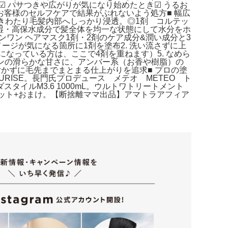
き☑ パサつきや広がりが気になり始めたとき☑ うるお
お客様のセルフケアで結果がぶれないよう処方■ 幅広
きわたり毛髪内部へしっかり浸透。◎1剤 コルテッ
保湿・高保水成分で髪全体を均一な状態にして水分をホ
ンワン ヘアマスク1剤・2剤のケア成分&潤い成分と3
ージが気になる箇所に1剤を塗布2. 洗い流さずに上
になっている方は、ここで4剤を重ねます）5. なめら
ーンの滑らかな甘さに、アンバー系（お香や樹脂）の
ベタ付かずに毛先までまとまる仕上がりを追求■ プロの塗
MURISE。長門氏プロデュース メテオ METEO ト
イルM3.6 1000mL。ウルトワトリートメント
本セット+おまけ。【断捨離ママ出品】アマトラアフィア