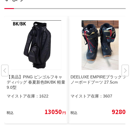
【美品】PING ピンゴルフキャ
DEELUXE EMPIREブラック ス
ディバッグ 春夏新色BK/BK 軽量
ノーボードブーツ 27.5cm
9.0型
マイストア在庫：
1622
マイストア在庫：
3607
13050
9280
税込
円
税込
円