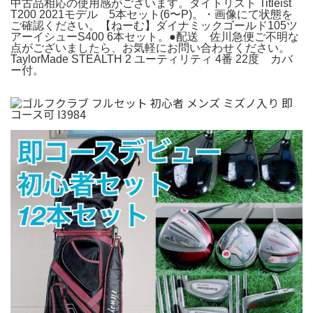
中古品相応の使用感がございます。タイトリスト Titleist
T200 2021モデル 5本セット(6〜P)。・画像にて状態を
ご確認ください。【ねーむ】ダイナミックゴールド105ツ
アーイシューS400 6本セット。●配送 佐川急便ご不明な
点がございましたら、お気軽にお問い合わせください。
TaylorMade STEALTH 2 ユーティリティ 4番 22度 カバ
ー付。