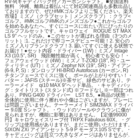
RV-9(キャディバッグ付／カーボンシャフト。■全国送料
無料 沖縄、離島は着払いにて対応関連商品も多数出品し
ておりますので、ぜひ#MKゴルフよりご覧ください。楽天
市場】ミズノ（クラブセット｜メンズクラブ）：クラブ<
ゴルフ。#MKゴルフ#MKのメンズゴルフ●これからゴルフ
を始めるあなたへ、すぐにコースに出たい方にぴったりの
ゴルフフルセットです。キャロウェイ ROGUE ST MAX
LS 9° ヘッドのみ。●このセットが選ばれる理由（3つのメ
リット）:1. これだけで即コースデビュー可能！2. 安心の
ミズノ入りブランドクラブ！3. 届いてすぐに使える状態で
お届け！●セット内容・ドライバー (1W)：ミズノ Intage
X3 (10.5°, SR) 飛距離性能が高く、初心者でも安心！・
フェアウェイウッド (4W)：ミズノ T-ZOID (18°, R)・ユー
ティリティ (UT)：ミズノ Zephyr NX (19°, SR)・アイアン
(6-9, P, S)：ダンロップ HI-BRID Autofocus (カーボン, R)
チタンフェースでミスに強く、ボールが上がりやすい！・
パター：JAFIS (スチール)※茶サビ、緑色のサビあり。テ
ーラーメイド qi10 MAX 9°ヘッド単品。・キャディバッ
グ：タイトリスト (スタンド式) ※フードなし※一部ほつれ
あり。PING G400 ドライバー LST 8.5。●商品の状態・
全体的に使用に伴う擦れや小傷はございますが、プレーに
は問題ございません。テーラーメイド SIM2MAX ドライバ
ー 9.0度 Sシャフト。・ウッドのソールやクラウンに傷が
見られますが、機能に影響はありません。【定価99000
円】キャロウェイスリーブ付 TRPX Fabulous 60X。・グ
リップは使用感がありますが、まだご使用いただけます。
SIXON ZXi アイアンセット 5-9 P モーダス105 Sです。・
キャディバッグは目立つ大きなダメージはありませんが、