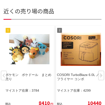
近くの売り場の商品
ポケモン ポケドール まとめ
COSORI TurboBlaze 6.0L ノン
売り
フライヤー コンボ
マイストア在庫：
3784
マイストア在庫：
4299
8410
10440
税込
円
税込
円