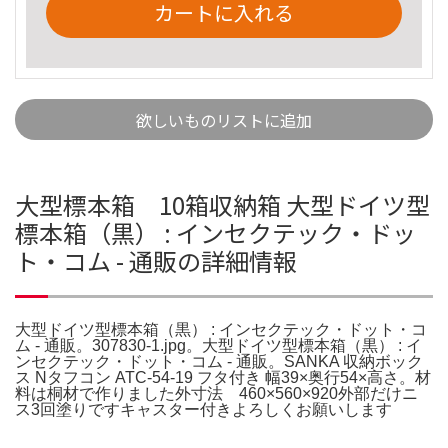
カートに入れる
欲しいものリストに追加
大型標本箱 10箱収納箱 大型ドイツ型
標本箱（黒） : インセクテック・ドッ
ト・コム - 通販の詳細情報
大型ドイツ型標本箱（黒） : インセクテック・ドット・コ
ム - 通販。307830-1.jpg。大型ドイツ型標本箱（黒） : イ
ンセクテック・ドット・コム - 通販。SANKA 収納ボック
ス Nタフコン ATC-54-19 フタ付き 幅39×奥行54×高さ。材
料は桐材で作りました外寸法 460×560×920外部だけニ
ス3回塗りですキャスター付きよろしくお願いします