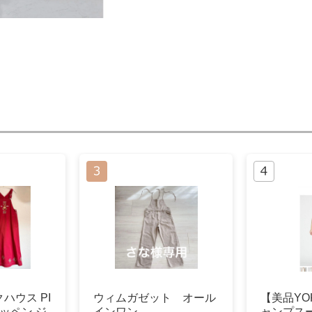
ハウス PI
ウィムガゼット オール
【美品YO
ワッペン ジ
インワン
ャンプス