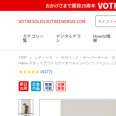
VOT
おかげさまで開設25周年
VOTRESOLEILVOTREENERGIE.COM
カテゴリ一
デジタルチラ
Howto情
覧
シ
報
TOP
レディース
サロペット・オーバーオール・オ
niana スタンドアウトカラーオールインパンツ ベージュ ニ
(4177)