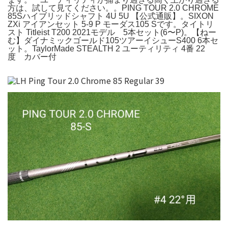
方は、試して見てください。。PING TOUR 2.0 CHROME
85Sハイブリッドシャフト 4U 5U 【公式通販】。SIXON
ZXi アイアンセット 5-9 P モーダス105 Sです。タイトリ
スト Titleist T200 2021モデル 5本セット(6〜P)。【ねー
む】ダイナミックゴールド105ツアーイシューS400 6本セ
ット。TaylorMade STEALTH 2 ユーティリティ 4番 22
度 カバー付