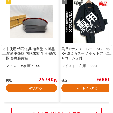
未使用 懐石道具 輪島塗 木製黒
美品✨️ナノユニバース✕CORDU
真塗 胴張膳 内縁朱塗 半月膳5客
RA 洗えるスーツ セットアップ
揃 会席膳共箱
サコッシュ付
マイストア在庫：
1551
マイストア在庫：
3881
25740
6000
税込
円
税込
円
カートに入れる
カートに入れる