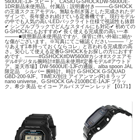
5600UE-1JF スピード。CASIO G-SHOCKDW-5600UE-
1DR新品未使用品。付属品：説明書付き⸻G-SHOCK
の王道スクエアモデル。無駄を削ぎ落とした完成されたデ
ザインで、長年愛され続けている定番機です。現行モデル
の中でも人気の高いLEDバックライト仕様で視認性も抜群
✔ シンプルブラックでどんなスタイルにも対応✔ 初めての
G-SHOCKにもおすすめ✔ 長く使える完成度の高い一本
⸻■状態新品未使用品ですが、保管に伴い外箱に細か
な傷がございます。※写真にてご確認ください⸻「と
りあえず1本持っておくならコレ」と言われる完成度の高
さ。安心して使える定番G-SHOCKをお探しの方におすす
めです。⸻#GSHOCK#DW5600#カシオ#スクエアモ
デル#デジタル腕時計#新品未使用#定番モデル#アウトド
ア。楽天市場】DW-5600UE-1JFの通販。alba spoon JAL
限定品 シルバー 腕時計。時計 G-SHOCK G-SQUAD
GBD-200-9JF。TIMEX/別注 アイアンマン(R) 8 ラップ
nano universe。G-SHOCK GA-2100BCE-1AJF ブラッ
ク。希少 美品 セイコー アルバ スプーン レッド 【0171】