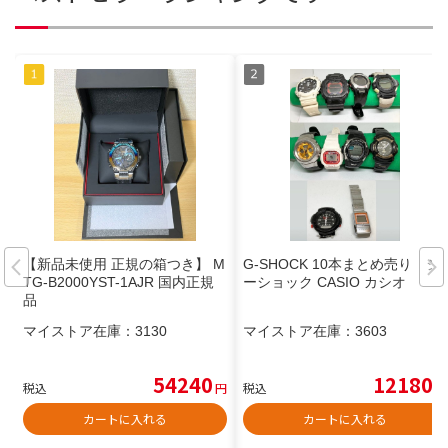
【新品未使用 正規の箱つき】 M
G-SHOCK 10本まとめ売り ジ
TG-B2000YST-1AJR 国内正規
ーショック CASIO カシオ
品
マイストア在庫：
3130
マイストア在庫：
3603
54240
12180
税込
円
税込
円
カートに入れる
カートに入れる