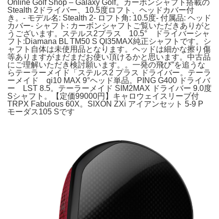
Online Golf Shop – Galaxy Golf。カーボンシャフト搭載の
Stealth 2ドライバー、10.5度ロフト、ヘッドカバー付
き。- モデル名: Stealth 2- ロフト角: 10.5度- 付属品: ヘッド
カバー- シャフト: カーボンシャフトご覧いただきありがと
うございます。ステルス2プラス 10.5° ドライバーシャ
フト:Diamana BL TM50 S QI35MAX純正シャフトです。シ
ャフト自体は未使用品となります。ヘッドは細かな擦り傷
等ありますがまだまだお使い頂けるかと思います。中古品
にご理解いただき検討願います。。一発の飛び”を追うな
らテーラーメイド「ステルス2 プラス ドライバー。テーラ
ーメイド qi10 MAX 9°ヘッド単品。PING G400 ドライバ
ー LST 8.5。テーラーメイド SIM2MAX ドライバー 9.0度
Sシャフト。【定価99000円】キャロウェイスリーブ付
TRPX Fabulous 60X。SIXON ZXi アイアンセット 5-9 P
モーダス105 Sです