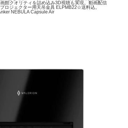
】映画館クオリティを詰め込み3D視聴も実現。動画配信
美品★EPSON プロジェクター用天吊金具 ELPMB22☆送料込。
EBULA Capsule Air