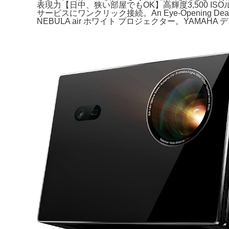
表現力【日中、狭い部屋でもOK】高輝度3,500 I
サービスにワンクリック接続。An Eye-Opening Deal: 
NEBULA air ホワイト プロジェクター。YAMAHA デジ