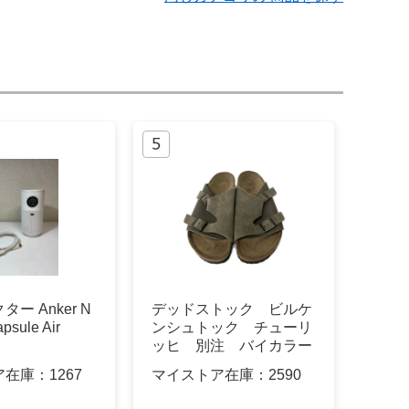
ー Anker N
デッドストック ビルケ
psule Air
ンシュトック チューリ
ッヒ 別注 バイカラー
ア在庫：
1267
マイストア在庫：
2590