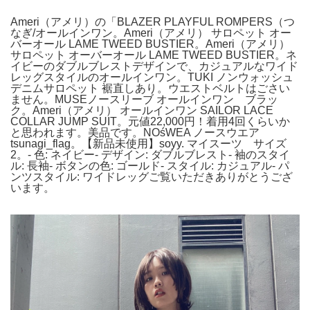
Ameri（アメリ）の「BLAZER PLAYFUL ROMPERS（つ
なぎ/オールインワン。Ameri（アメリ） サロペット オー
バーオール LAME TWEED BUSTIER。Ameri（アメリ）
サロペット オーバーオール LAME TWEED BUSTIER。ネ
イビーのダブルブレストデザインで、カジュアルなワイド
レッグスタイルのオールインワン。TUKI ノンウォッシュ
デニムサロペット 裾直しあり。ウエストベルトはごさい
ません。MUSEノースリーブ オールインワン ブラッ
ク。Ameri（アメリ） オールインワン SAILOR LACE
COLLAR JUMP SUIT。元値22,000円！着用4回くらいか
と思われます。美品です。NOśWEA ノースウエア
tsunagi_flag。【新品未使用】soyy. マイスーツ サイズ
2。- 色: ネイビー- デザイン: ダブルブレスト- 袖のスタイ
ル: 長袖- ボタンの色: ゴールド- スタイル: カジュアル- パ
ンツスタイル: ワイドレッグご覧いただきありがとうござ
います。