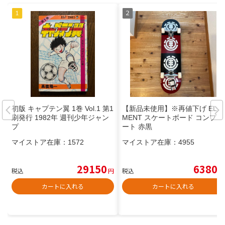
初版 キャプテン翼 1巻 Vol.1 第1
【新品未使用】※再値下げ ELE
刷発行 1982年 週刊少年ジャン
MENT スケートボード コンプリ
プ
ート 赤黒
マイストア在庫：
1572
マイストア在庫：
4955
29150
6380
税込
円
税込
円
カートに入れる
カートに入れる