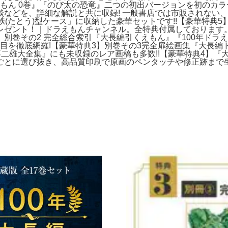
えもん 0巻』『のび太の恐竜』二つの初出バージョンを初のカラ
などを、詳細な解説と共に収録! 一般書店では市販されない、
(たとう)型ケース」に収納した豪華セットです!!【豪華特典5
プレゼント！｜ドラえもんチャンネル。全特典付属しております。
特典2】別巻その2 完全総合索引『大長編引くえもん』『100年
項目を徹底網羅!【豪華特典3】別巻その3完全扉絵画集『大長
二雄大全集』にも未収録のレア画稿も多数!!【豪華特典4】『大
ごとに選び抜き、高品質印刷で原画のペンタッチや修正跡まで⽣か