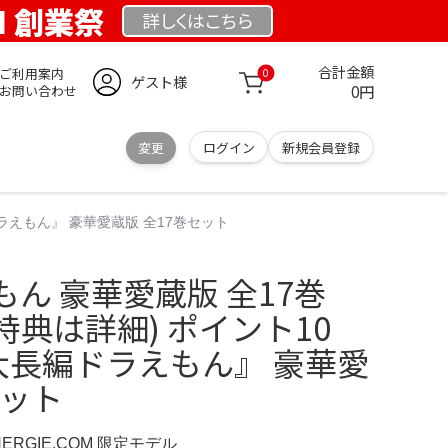
OM 創業祭
詳しくは
こちら
合計金額
ご利用案内
0
ゲスト様
0円
お問い合わせ
変更
ログイン
新規会員登録
ドラえもん』 豪華愛蔵版 全17巻セット
ん 豪華愛蔵版 全17巻
特典は詳細) ポイント10
大長編ドラえもん』 豪華愛
セット
NERGIE.COM 限定モデル