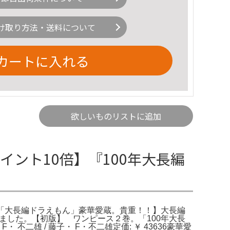
け取り方法・送料について
カートに入れる
欲しいものリストに追加
ポイント10倍】『100年大長編
もん－「大長編ドラえもん」豪華愛蔵。貴重！！】大長編
りました。【初版】 ワンピース２巻。「100年大長
二雄 / 藤子・ F・不二雄定価: ￥ 43636豪華愛