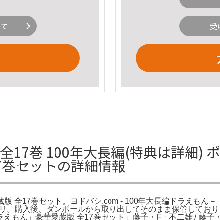
いて
受
る
17巻 100年大長編(特典は詳細) 
17巻セットの詳細情報
蔵版 全17巻セット。ヨドバシ.com - 100年大長編ドラえ
 メルカリ。購入後、ダンボールから取り出してそのまま保管してお
」豪華愛蔵版 全17巻セット」藤子・F・不二雄 / 藤子・F・ 不