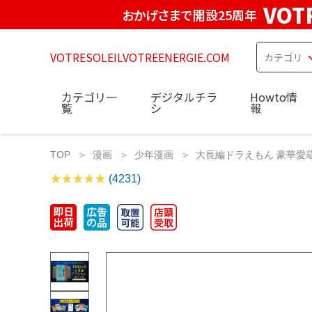
VOT
おかげさまで開設25周年
VOTRESOLEILVOTREENERGIE.COM
カテゴリ一
デジタルチラ
Howto情
覧
シ
報
TOP
漫画
少年漫画
大長編ドラえもん 豪華愛蔵版
(4231)