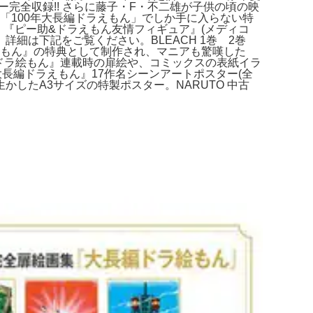
ー完全収録!! さらに藤子・F・不二雄が子供の頃の映
「100年大長編ドラえもん」でしか手に入らない特
】『ピー助&ドラえもん友情フィギュア』(メディコ
詳細は下記をご覧ください。BLEACH 1巻 2巻
ドラえもん』の特典として制作され、マニアも驚嘆した
編ドラ絵もん』連載時の扉絵や、コミックスの表紙イラ
長編ドラえもん』17作名シーンアートポスター(全
したA3サイズの特製ポスター。NARUTO 中古