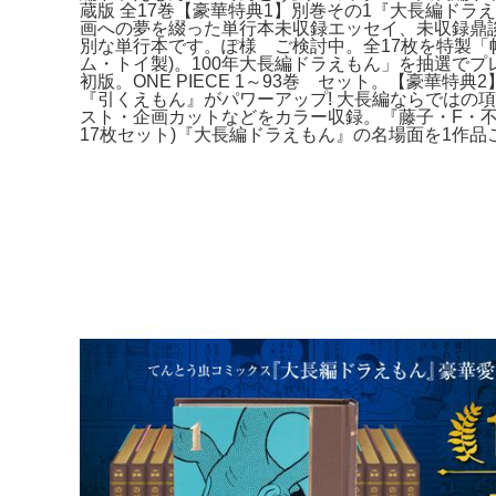
蔵版 全17巻【豪華特典1】別巻その1『大長編ドラ
画への夢を綴った単行本未収録エッセイ、未収録鼎談
別な単行本です。ぽ様 ご検討中。全17枚を特製「帙
ム・トイ製)。100年大長編ドラえもん」を抽選で
初版。ONE PIECE 1～93巻 セット。【豪華
『引くえもん』がパワーアップ! 大長編ならではの
スト・企画カットなどをカラー収録。『藤子・F・不
17枚セット)『大長編ドラえもん』の名場⾯を1作品