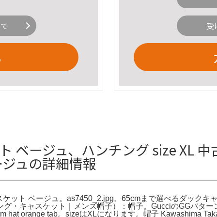
いて
受
る
ト ベージュ、ハンチング size XL 
ージュの詳細情報
スケット ベージュ。as7450_2.jpg。65cmまで選べるダ
グ・キャスケット｜メンズ帽子）：帽子。GucciのGGパター
at orange tab。sizeはXLになります。帽子 Kawashima Takahi