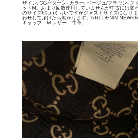
ザイン: GGパターン- カラー: ベージュ/ブラウン- 
ットM。あまり回数使用していませんが中古には変
のサイズ60cmくらいですがジャストサイズになります
わせして頂けたら助かります。RRL DENIM NEWS
キャップ M レザー 牛革。