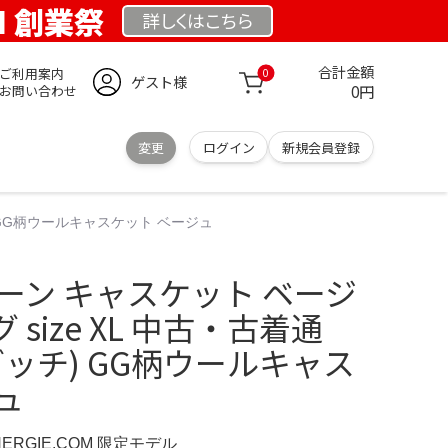
OM 創業祭
詳しくは
こちら
合計金額
ご利用案内
0
ゲスト様
0円
お問い合わせ
変更
ログイン
新規会員登録
チ) GG柄ウールキャスケット ベージュ
パターン キャスケット ベージ
size XL 中古・古着通
(グッチ) GG柄ウールキャス
ュ
NERGIE.COM 限定モデル