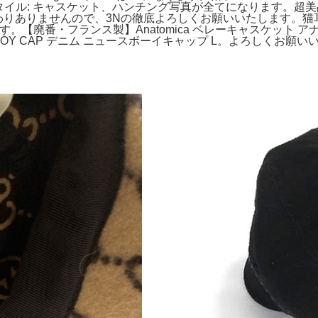
スタイル: キャスケット、ハンチング写真が全てになります。超美品/Ni
わりありませんので、3Nの徹底よろしくお願いいたします。猫
。【廃番・フランス製】Anatomica ベレーキャスケット 
BOY CAP デニム ニュースボーイキャップ L。よろしくお願いいた