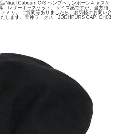
gel Cabourn O•S ヘンプヘリンボーンキャスケ
耳 レザーキャスケット。サイズ感ですが、当方頭
アナトミカ。 ご質問等ありましたら、お気軽にお問い合
します。天神ワークス JODHPURS CAP: CH03