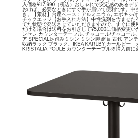
入価格¥17,990（税込）おしゃれで安定感のあ
おけば、必要なときにすぐ手が届いて便利です。中
き。【素材】台座ベース：アルミニウム, エポキシ/
チックエッジ【お手入れ方法】中性洗剤を含ませた布
てた状態で発送させていただきますので、すぐに使用
だける場合は送料をお引きして¥5,000に価格変更
ンセレ カウンターテーブル, チャコール/チャコール。
ア SPECIAL足踏みミシン ミシン脚 網目 古鉄
収納ラック ブラック。IKEA KARLBY カールビ
KRISTALIA POULE カウンターテーブル※購入