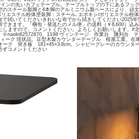
るデザインの丸いカフェテーブル。テーブルトップの下にあるフッ
空のスチール製脚と4本脚のアルミニウム製ベースにより、頑
ポリエステル粉体塗装脚：スチール, エポキシ/ポリエステル粉体
で拭いてくださいきれいな布でから拭きしてください2025年
できます。「梱包・発送たのメル便」の送料（￥8,600）込
いたしますので、コメントください。よろしくお願いします。#北欧
※naoki62572870。1198 ヴィンテージ 作業台 陳
 アンティーク 現状品。豆型木製カウンターテーブル 桜屋工業。
ー オーク 突き板 181×45×3.8cm。シャビーグレーのカ
前に必ずコメントください