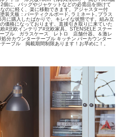
ク2個に、バッグやジャケットなどの必需品を掛けて
丈なのに軽く、楽に移動できます。アジャスター付
塗装天板：パーティクルボード, ラミネート, プラス
5月に購入したばかりで、キレイな状態です。組み立
みの価格になっております。直接引き取りに来ていた
#北欧インテリア#北欧家具。STENSELE ステー
列台 テーブル ガラスケース レトロ 店舗什器。＆激レ
在庫処分カウンターテーブル キッチン バーカウンター
ウンターテーブル 掲載期間制限あります！お早めに！。