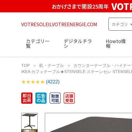
VOT
おかげさまで開設25周年
VOTRESOLEILVOTREENERGIE.COM
カテゴリ一
デジタルチラ
Howto情
覧
シ
報
TOP
机・テーブル
カウンターテーブル・ハイテー
IKEA カフェテーブル★STENSELE ステーンセレ STENSELE
(4222)