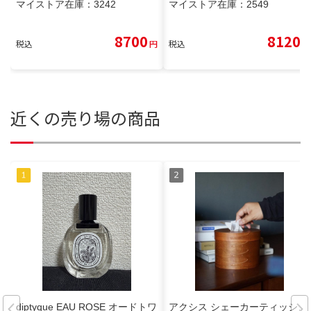
マイストア在庫：
3242
マイストア在庫：
2549
8700
8120
税込
円
税込
円
近くの売り場の商品
diptyque EAU ROSE オードトワ
アクシス シェーカーティッシュ