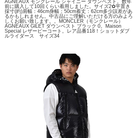
AGNEAUX モンクレール シャイニー ダウンベスト。数年
前に購入して10回くらい着用しました。サイズ2✿平置き
採寸(約)肩幅：46cm身幅：50cm着丈：62cm多少誤差があ
るかもしれません。中古品にご理解いただける方のみよろ
しくお願い致します。。MONCLER（モンクレール）
AGNEAUX GILET ダウンベスト ブラック 0。Maison
Special レザーピーコート。レア品番118！ショットダブ
ルライダース サイズ34