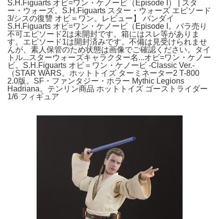
S.H.Figuarts オビ=ワン・ケノービ（Episode I） | スタ
ー・ウォーズ。S.H.Figuarts スター・ウォーズ エピソード
3/シスの復讐 オビ＝ワン。レビュー】 バンダイ
S.H.Figuarts オビ=ワン・ケノービ（Episode I。バラ売り
不可エピソード2は未開封です。箱にはスレ等がありま
す。エピソード1は開封済みです。不備は見受けられませ
んが、素人保管のため状態は画像でご確認ください。タイ
トル...スターウォーズキャラクター名...オビ=ワン・ケノー
ビ。S.H.Figuarts オビ＝ワン・ケノービ -Classic Ver.-
（STAR WARS。ホットトイズ ターミネーター2 T-800
2.0版。SF・ファンタジー・ホラー Mythic Legions
Hadriana。テンリン商品 ホットトイズ ゴーストライダー
1/6 フィギュア