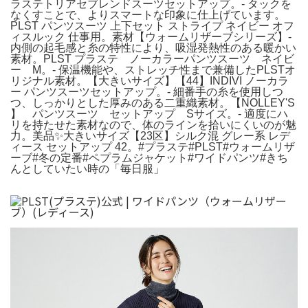
ラステトリアセブレンドスーツセットアップ。- タックを
なくすことで、よりスマートな印象に仕上げています。
PLST パンツスーツ 上下セット ストライプ ネイビー オフ
ィスルック 仕事用。素材【ウォームリザーブシリーズ】-
内側の起毛感と糸の特性により、吸湿発熱性のある暖かい
素材。PLST プラステ ノーカラーパンツスーツ ネイビ
ー M。- 保温機能や、ストレッチ性まで兼備したPLSTオ
リジナル素材。【大きいサイズ】【44】INDIVI ノーカラ
ー パンツスーツセットアップ。- 細番手の糸を使用しつ
つ、しっかりとした厚みのある二重織素材。【NOLLEY'S
】 パンツスーツ セットアップ Sサイズ。- 適度にハ
リを持たせた素材なので、体のラインを拾いにくいのが魅
力。美品✨大きいサイズ【23区】シルク混 グレー系 レデ
ィース セットアップ 42。#プラステ#PLST#ウォームリザ
ーブ#冬の定番#ペプラムジャケット#ワイドパンツ#きち
んとしていたい時の「毎日服」