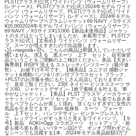
PLST(プラステ)公式 | ワイドパンツ（ウォームリザーブ）
(レディース)。PLST(プラステ)公式 | 2024年モデル ワイド
パンツ（ウォームリザーブ。PLST(プラステ)公式 | ワイド
パンツ（ウォームリザーブ）(レディース)。2024年モデル
ウォームリザーブペプラムジャケット69 NAVY ／Sサイズ
¥20,0002024年モデル ワイドパンツ（ウォームリザーブ）
69 NAVY ／XSサイズ¥13,000【新品未使用品】ジャケッ
トのタグはとってしまいましたが、未着用です。PLST(プ
ラステ)公式 | 【丈長め】ワイドパンツ（ウォームリザー
ブ。スーツが増えすぎたので出品致します。
꧁⋆megmilk⋆꧂。こちらの商品は即購入していただいて
構いません。洗える 黒スーツ 上下 セット。自宅保管
品ということをご理解の上ご検討ください。美品【大きい
胸専用】RISPY 洗える ストレッチパンツスーツ（吸汗速
乾）。 お値下げ不可です。【極美品】ユニクロ 感動ジャ
ケット&感動パンツ&リボン付ブラウスセット ブラック。
⭐️PLSTのお洋服を他にもたくさん出品しておりますの
で、是非ご覧ください。23区 ネイビー ビジネススーツ サ
イズ40。ジャケットデザイン- 1枚で着映えを叶える、華
やかなジャケット。【美品】PLST プラステ ノーカラージ
ャケット パンツスーツ セットアップ。- 立ち姿でも歩き姿
でもペプラムヘムが美しく揺れ、甘くなりすぎずに女性の
気品を引き立てます。Sirin 低身長 スーツ フォーマ
ル 上下セット。パンツデザイン- センタープレス入り
で、レッグラインがすっきりと見えるワイドパンツ。【９
号】新品 AOKI×Oggi コラボスーツ セットアップ。- 前
姿も後ろ姿も美しいパターン設計で、オンオフ問わずどん
なシーンでも活躍する1本。2024年モデル美品総額3万プ