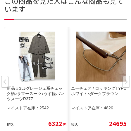
この商品を見た人はこんな商品も見て
います
新品☆3L♪グレージュ系チェッ
ニーチェア / ロッキングTYPE /
ク柄♪サマースーツ♪うす軽パン
ホワイト×ダークブラウン
ツスーツR377
マイストア在庫：
2542
マイストア在庫：
4826
6322
24695
税込
円
税込
円