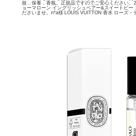
妝．保養．香氛。正規品ですのでご安心ください。2,3
ョーマローン イングリッシュペアー&スイートピー
ださいませ。n*a様 LOUIS VUITTON 香水 ロ