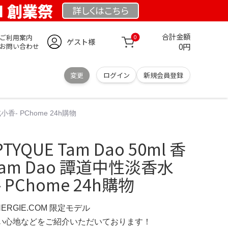
OM 創業祭
詳しくは
こちら
合計金額
ご利用案内
0
ゲスト様
0円
お問い合わせ
変更
ログイン
新規会員登録
式小香- PChome 24h購物
QUE Tam Dao 50ml 香
e Tam Dao 譚道中性淡香水
 PChome 24h購物
NERGIE.COM 限定モデル
の使い心地などをご紹介いただいております！