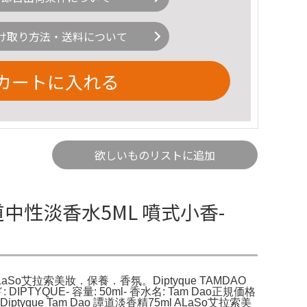
け取り方法・送料について
カートに入れる
欲しいものリストに追加
o 譚道中性淡香水5ML 噴式小香-
l) ALaSo艾拉索美妝．保養．香氛。Diptyque TAMDAO
: DIPTYQUE- 容量: 50ml- 香水名: Tam Dao正規価格
yque Tam Dao 譚道淡香精75ml ALaSo艾拉索美