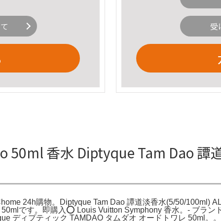
いて
受
る
o 50ml 香水 Diptyque Tam Da
home 24h購物。Diptyque Tam Dao 譚道淡香水(5/50/100m
0mlです。即購入⭕️ Louis Vuitton Symphony 香水。- ブランド
 ディプティック TAMDAO タムダオ オードトワレ 50ml。。Dipt