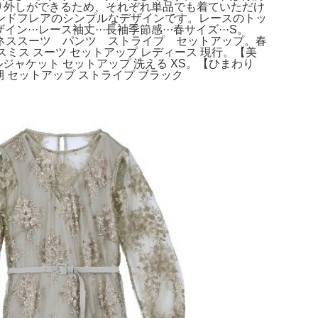
り外しができるため、それぞれ単品でも着ていただけ
ンドフレアのシンプルなデザインです。レースのトッ
·レース袖丈···長袖季節感···春サイズ···S。
カ ビジネススーツ パンツ ストライプ セットアップ。春
スミス スーツ セットアップ レディース 現行。【美
ジャケット セットアップ 洗える XS。【ひまわり
 セットアップ ストライプ ブラック