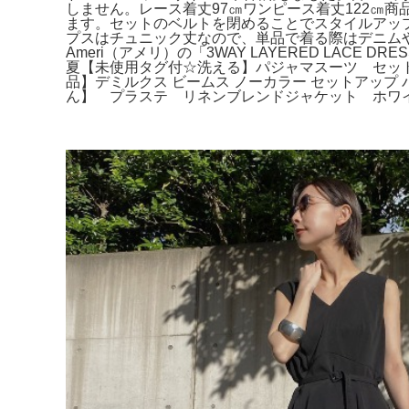
しません。レース着丈97㎝ワンピース着丈122㎝
ます。セットのベルトを閉めることでスタイルアッ
プスはチュニック丈なので、単品で着る際はデニムやパン
Ameri（アメリ）の「3WAY LAYERED LA
夏【未使用タグ付☆洗える】パジャマスーツ セットアッ
品】デミルクス ビームス ノーカラー セットアップ 
ん】 プラステ リネンブレンドジャケット ホワイト