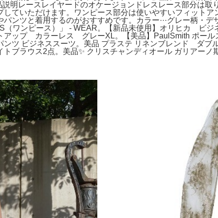
商品説明レースレイヤードのオケージョンドレスレース部分は取
プしていただけます。ワンピース部分は使いやすいフィットア
ツと着用するのがおすすめです。カラー···グレー柄・デザイン··
CE DRESS（ワンピース）」 - WEAR。【新品未使用】オリヒ
プ カラーレス グレーXL。【美品】PaulSmith ポール
パンツ ビジネススーツ。美品 プラステ リネンブレンド ダブル
ブラウス2点。美品✨ クリスチャンディオール ガリアーノ期