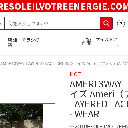
RESOLEILVOTREENERGIE.C
マイストア
店舗・チラシ検
索
AMERI 3WAY LAYERED LACE DRESS Sサイズ Ameri（アメリ）の「
HOT !
AMERI 3WAY 
イズ Ameri
LAYERED L
- WEAR
※VOTRESOLEILVOTREE