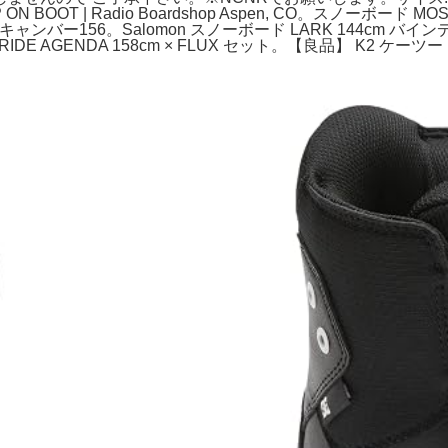
P ON BOOT | Radio Boardshop Aspen, CO。スノーボード MO
tom キャンバー156。Salomon スノーボード LARK 144cm バイ
】RIDE AGENDA 158cm × FLUX セット。【良品】 K2 ケーツー 