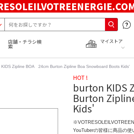
RESOLEILVOTREENERGIE.C
マイストア
店舗・チラシ検
索
n KIDS Zipline BOA 24cm Burton Zipline Boa Snowboard Boots Kids'
HOT !
burton KIDS 
Burton Zipli
Kids'
※VOTRESOLEILVOTREE
YouTuberの皆様に商品