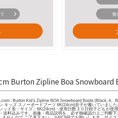
いて
受
る
4cm Burton Zipline Boa Snowboa
om : Burton Kid's Zipline BOA Snowboard Boots (Black, 4。Bu
line BOA バートン キッズ スノーボードブーツ 6K(24cm)息子
ッド系・サイズ：6K(24cm)・使用日数３０日程子どもが使
。・送料込みです。画像・商品説明を、必ず御確認の上ご判断下
んので ご了承下さい。※NCNRでお願いします。サイズ...1