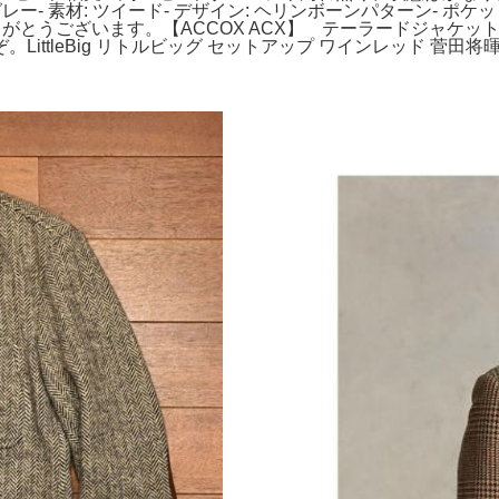
クグレー- 素材: ツイード- デザイン: ヘリンボーンパターン- 
りがとうございます。【ACCOX ACX】 テーラードジャケット。
ttleBig リトルビッグ セットアップ ワインレッド 菅田将