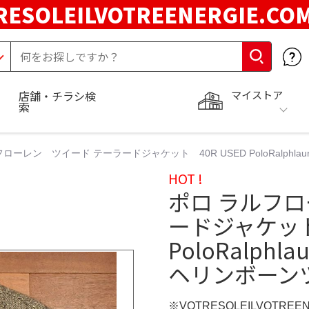
RESOLEILVOTREENERGIE.C
マイストア
店舗・チラシ検
索
ローレン ツイード テーラードジャケット 40R USED PoloRalphl
HOT !
ポロ ラルフ
ードジャケット 
PoloRalph
ヘリンボーン
※VOTRESOLEILVOTREE