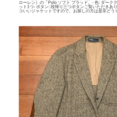
ローレン）の「Polo ソフト プラッド。- 色: ダー
ット1つ- ボタン: 段帰り三つボタンご覧いただきあ
コいいジャケットですので、お探しの方は是非どうぞ。Li