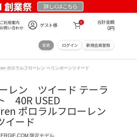
OM 創業祭
詳しくは
こちら
合計金額
ご利用案内
0
ゲスト様
0円
お問い合わせ
変更
ログイン
新規会員登録
auren ポロラルフローレン ヘリンボーンツイード
ローレン ツイード テーラ
40R USED
lauren ポロラルフローレン
ツイード
NERGIE.COM 限定モデル