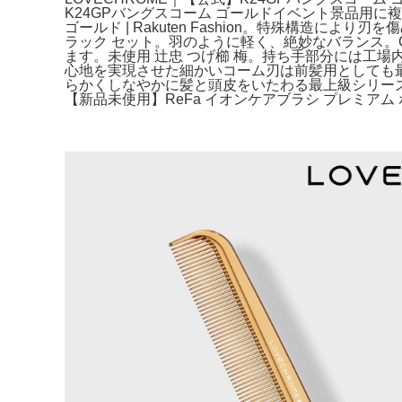
K24GPバングスコーム ゴールドイベント景品用に
ゴールド | Rakuten Fashion。特殊構造によ
ラック セット。羽のように軽く、絶妙なバランス。C
ます。未使用 辻忠 つげ櫛 梅。持ち手部分には工場内
心地を実現させた細かいコーム刃は前髪用としても最
らかくしなやかに髪と頭皮をいたわる最上級シリーズ
【新品未使用】ReFa イオンケアブラシ プレミアム