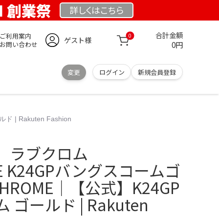
OM 創業祭
詳しくは
こちら
合計金額
ご利用案内
0
ゲスト様
0円
お問い合わせ
変更
ログイン
新規会員登録
akuten Fashion
】ラブクロム
ME K24GPバングスコームゴ
CHROME｜【公式】K24GP
ゴールド | Rakuten