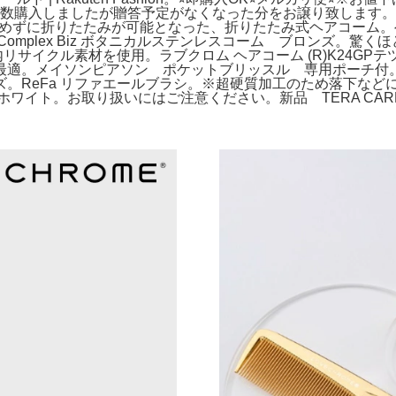
複数購入しましたが贈答予定がなくなった分をお譲り致します。LO
り刃を傷めずに折りたたみが可能となった、折りたたみ式ヘアコーム。ヘア
omplex Biz ボタニカルステンレスコーム ブロンズ。驚
リサイクル素材を使用。ラブクロム ヘアコーム (R)K24GP
適。メイソンピアソン ポケットブリッスル 専用ポーチ付。
。ReFa リファエールブラシ。※超硬質加工のため落下など
 ホワイト。お取り扱いにはご注意ください。新品 TERA CA