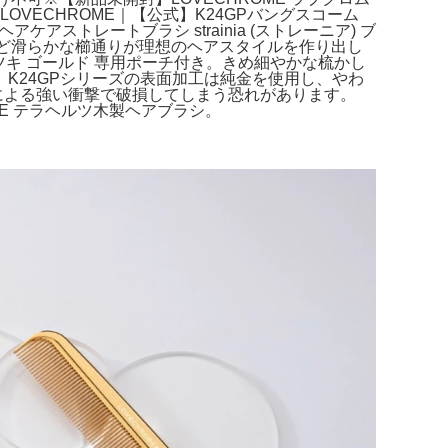
VECHROME｜【公式】K24GPバングスコーム
ケアストレートブラシ strainia (ストレーニア) ブ
くほど滑らかな櫛通りが理想のヘアスタイルを作り出し
テツキ ゴールド 専用ポーチ付き。きめ細やかな梳かし
K24GPシリーズの表面加工は純金を使用し、やわ
による強い衝撃で破損してしまう恐れがあります。
RE テラヘルツ木製ヘアブラシ。