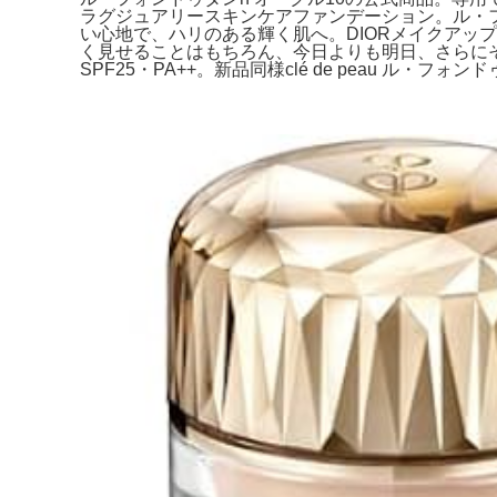
ラグジュアリースキンケアファンデーション。ル・フォン
い心地で、ハリのある輝く肌へ。DIORメイクアッ
く見せることはもちろん、今日よりも明日、さらにその
SPF25・PA++。新品同様clé de peau ル・