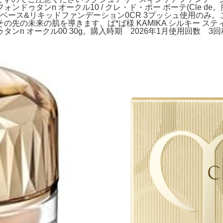
ドゥタンn オークル10 / クレ・ド・ポー ボーテ(Cle 
プベース&リキッドファンデーション0CR 3プッシュ使用のみ
先の未来の肌を導きます。ば*ば様 KAMIKA シルキー ス
フォンドゥタンn オークル00 30g。購入時期 2026年1月使用回