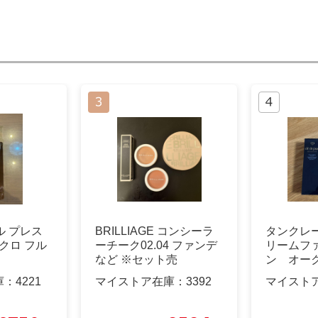
ール プレス
BRILLIAGE コンシーラ
タンクレー
クロ フル
ーチーク02.04 ファンデ
リームフ
など ※セット売
ン オーク
庫：
4221
マイストア在庫：
3392
マイスト