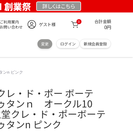
OM 創業祭
詳しくは
こちら
合計金額
ご利用案内
0
ゲスト様
0円
お問い合わせ
変更
ログイン
新規会員登録
タンn ピンク
クレ・ド・ポー ボーテ
ゥタンｎ オークル10
 資生堂クレ・ド・ポーボーテ
ゥタンn ピンク