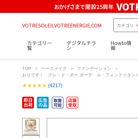
VOT
おかげさまで開設25周年
VOTRESOLEILVOTREENERGIE.COM
カテゴリ一
デジタルチラ
Howto情
覧
シ
報
TOP
ベースメイク
ファンデーション
おりです！ クレ・ド・ポー ボーテ ル・フォンドゥタンｎ オ
(4217)