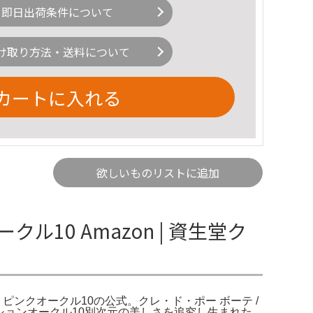
即日出荷条件について
け取り方法・送料について
カートに入れる
欲しいものリストに追加
0 Amazon | 資生堂ク
ン ピンクオークル10の公式。クレ・ド・ポー ボーテ /
ションオークル10別次元の美しさを追究し生まれた