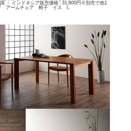
産国 ： インドネシア販売価格 : 31,900円※別売で他1
ーチェア アームチェア 椅子 イス I。