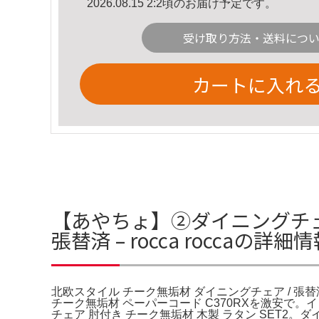
2026.08.15 2:2頃のお届け予定です。
受け取り方法・送料につ
カートに入れ
【あやちょ】②ダイニングチェア
張替済 – rocca roccaの詳細
北欧スタイル チーク無垢材 ダイニングチェア / 張替済 
チーク無垢材 ペーパーコード C370RXを激安で
チェア 肘付き チーク無垢材 木製 ラタン SET