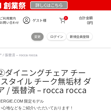
OM 創業祭
詳しくは
こちら
合計金額
ご利用案内
0
ゲスト様
0円
お問い合わせ
変更
ログイン
新規会員登録
 – rocca rocca
②ダイニングチェア チー
欧スタイル チーク無垢材 ダ
 張替済 – rocca rocca
NERGIE.COM 限定モデル
の使い心地などをご紹介いただいております！