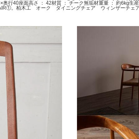
46×奥行40座面高さ ： 42材質 ： チーク無垢材重量 ： 約6kg生
trial CHAIR①。柏木工 オーク ダイニングチェア ウィンザ