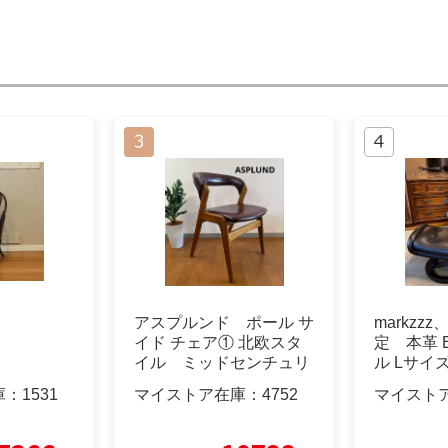
アスプルンド ポール サ
markzz
イド チェア① 北欧スタ
定 本革 E
イル ミッドセンチュリ
ル Lサイ
ー カフェ
庫：
1531
マイストア在庫：
4752
マイスト