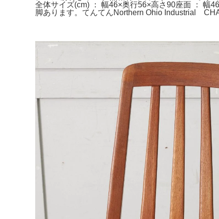
全体サイズ(cm) ： 幅46×奥行56×高さ90座面 ： 幅
脚あります。てんてんNorthern Ohio Indus