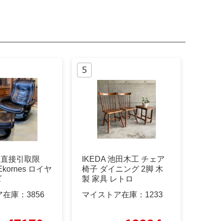
z、直接引取限
IKEDA 池田木工 チェア
kornes ロイヤ
椅子 ダイニング 2脚 木
ズ
製 家具 レトロ
ア在庫：
3856
マイストア在庫：
1233