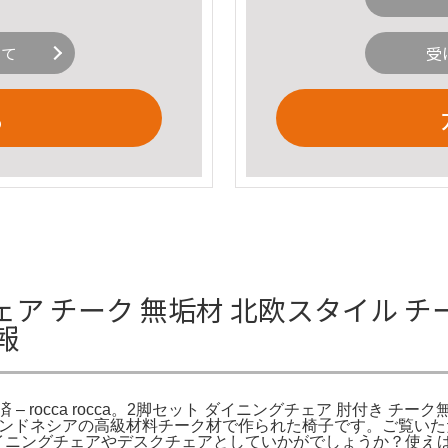
いて
受
る
 チーク 無垢材 北欧スタイル チー
情報
– rocca rocca。2脚セット ダイニングチェア 肘付き チーク
。インドネシアの高級材料チーク材で作られた椅子です。ご覧い
2。ダイニングチェアやデスクチェアとしていかがでしょうか？使え