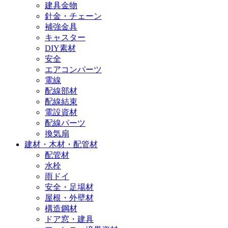
建具金物
針金・チェーン
補強金具
キャスター
DIY素材
安全
エアコンパーツ
電線
配線部材
配線結束
電設資材
配線パーツ
換気扇
建材・木材・配管材
配管材
水栓
雨ドイ
安全・足場材
屋根・外壁材
構造鋼材
ドア窓・建具