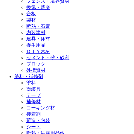
フェンス・境界資材
換気・煙突
合板
製材
断熱・石膏
内装建材
建具・床材
養生用品
ＤＩＹ木材
セメント・砂・砂利
ブロック
外構資材
塗料・補修剤
塗料
塗装具
テープ
補修材
コーキング材
接着剤
荷造・包装
シート
断熱・結露用品他