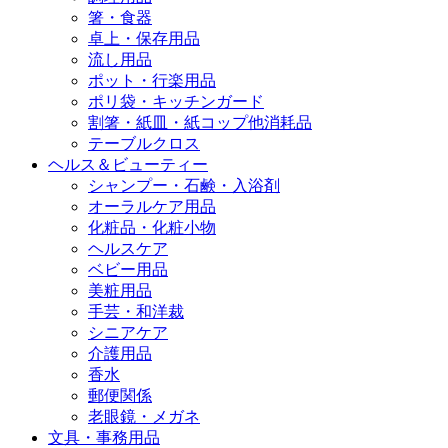
箸・食器
卓上・保存用品
流し用品
ポット・行楽用品
ポリ袋・キッチンガード
割箸・紙皿・紙コップ他消耗品
テーブルクロス
ヘルス＆ビューティー
シャンプー・石鹸・入浴剤
オーラルケア用品
化粧品・化粧小物
ヘルスケア
ベビー用品
美粧用品
手芸・和洋裁
シニアケア
介護用品
香水
郵便関係
老眼鏡・メガネ
文具・事務用品