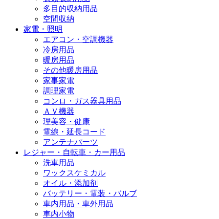
多目的収納用品
空間収納
家電・照明
エアコン・空調機器
冷房用品
暖房用品
その他暖房用品
家事家電
調理家電
コンロ・ガス器具用品
ＡＶ機器
理美容・健康
電線・延長コード
アンテナパーツ
レジャー・自転車・カー用品
洗車用品
ワックスケミカル
オイル・添加剤
バッテリー・電装・バルブ
車内用品・車外用品
車内小物