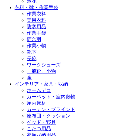
造花
衣料・靴・作業手袋
作業衣料
実用衣料
防寒用品
作業手袋
雨合羽
作業小物
靴下
長靴
ワークシューズ
一般靴、小物
傘
インテリア・家具・収納
ホームデコ
カーペット・室内敷物
屋内床材
カーテン・ブラインド
座布団・クッション
ベッド・寝具
こたつ用品
衣類収納用品