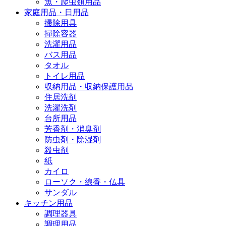
魚・爬虫類用品
家庭用品・日用品
掃除用具
掃除容器
洗濯用品
バス用品
タオル
トイレ用品
収納用品・収納保護用品
住居洗剤
洗濯洗剤
台所用品
芳香剤・消臭剤
防虫剤・除湿剤
殺虫剤
紙
カイロ
ローソク・線香・仏具
サンダル
キッチン用品
調理器具
調理用品