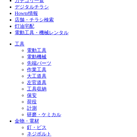
カテゴリ一覧
デジタルチラシ
Howto情報
店舗・チラシ検索
灯油宅配
電動工具・機械レンタル
工具
電動工具
電動機械
先端パーツ
作業工具
大工道具
左官道具
工具収納
保安
荷役
計測
研磨・ケミカル
金物・電材
釘・ビス
ネジボルト