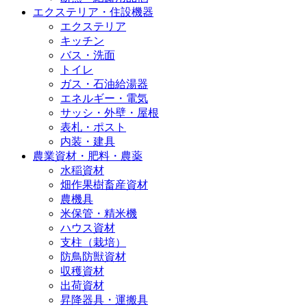
エクステリア・住設機器
エクステリア
キッチン
バス・洗面
トイレ
ガス・石油給湯器
エネルギー・電気
サッシ・外壁・屋根
表札・ポスト
内装・建具
農業資材・肥料・農薬
水稲資材
畑作果樹畜産資材
農機具
米保管・精米機
ハウス資材
支柱（栽培）
防鳥防獣資材
収穫資材
出荷資材
昇降器具・運搬具