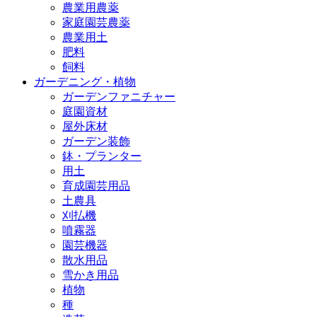
農業用農薬
家庭園芸農薬
農業用土
肥料
飼料
ガーデニング・植物
ガーデンファニチャー
庭園資材
屋外床材
ガーデン装飾
鉢・プランター
用土
育成園芸用品
土農具
刈払機
噴霧器
園芸機器
散水用品
雪かき用品
植物
種