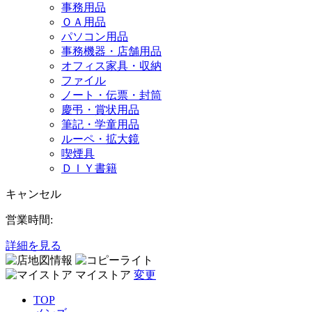
事務用品
ＯＡ用品
パソコン用品
事務機器・店舗用品
オフィス家具・収納
ファイル
ノート・伝票・封筒
慶弔・賞状用品
筆記・学童用品
ルーペ・拡大鏡
喫煙具
ＤＩＹ書籍
キャンセル
営業時間:
詳細を見る
マイストア
変更
TOP