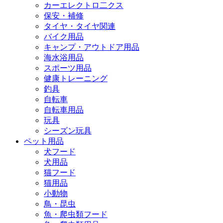
カーエレクトロ二クス
保安・補修
タイヤ・タイヤ関連
バイク用品
キャンプ・アウトドア用品
海水浴用品
スポーツ用品
健康トレーニング
釣具
自転車
自転車用品
玩具
シーズン玩具
ペット用品
犬フード
犬用品
猫フード
猫用品
小動物
鳥・昆虫
魚・爬虫類フード