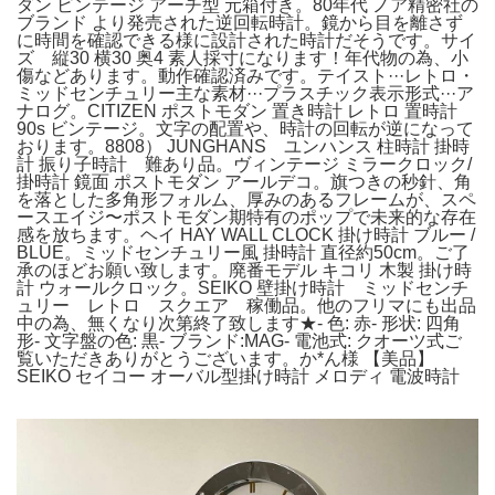
ダン ビンテージ アーチ型 元箱付き。80年代 ノア精密社の
ブランド
より発売された逆回転時計。鏡から目を離さず
に時間を確認できる様に設計された時計だそうです。サイ
ズ 縦30 横30 奥4 素人採寸になります！年代物の為、小
傷などあります。動作確認済みです。テイスト···レトロ・
ミッドセンチュリー主な素材···プラスチック表示形式···ア
ナログ。CITIZEN ポストモダン 置き時計 レトロ 置時計
90s ビンテージ。文字の配置や、時計の回転が逆になって
おります。8808） JUNGHANS ユンハンス 柱時計 掛時
計 振り子時計 難あり品。ヴィンテージ ミラークロック/
掛時計 鏡面 ポストモダン アールデコ。旗つきの秒針、角
を落とした多角形フォルム、厚みのあるフレームが、スペ
ースエイジ〜ポストモダン期特有のポップで未来的な存在
感を放ちます。ヘイ HAY WALL CLOCK 掛け時計 ブルー /
BLUE。ミッドセンチュリー風 掛時計 直径約50cm。ご了
承のほどお願い致します。廃番モデル キコリ 木製 掛け時
計 ウォールクロック。SEIKO 壁掛け時計 ミッドセンチ
ュリー レトロ スクエア 稼働品。他のフリマにも出品
中の為、無くなり次第終了致します★- 色: 赤- 形状: 四角
形- 文字盤の色: 黒- ブランド:MAG- 電池式: クオーツ式ご
覧いただきありがとうございます。か*ん様 【美品】
SEIKO セイコー オーバル型掛け時計 メロディ 電波時計