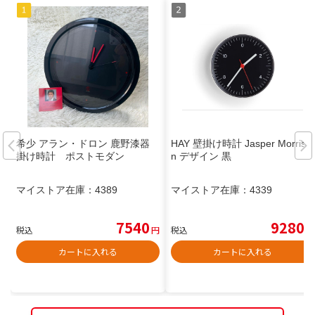
希少 アラン・ドロン 鹿野漆器
HAY 壁掛け時計 Jasper Morriso
掛け時計 ポストモダン
n デザイン 黒
マイストア在庫：
4389
マイストア在庫：
4339
7540
9280
税込
円
税込
円
カートに入れる
カートに入れる