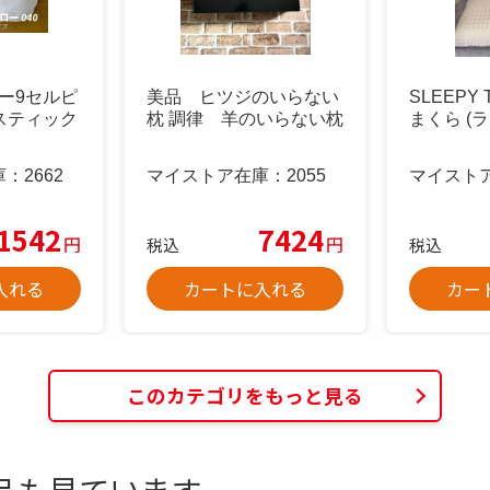
テー9セルピ
美品 ヒツジのいらない
SLEEPY
ラスティック
枕 調律 羊のいらない枕
まくら (
庫：
2662
マイストア在庫：
2055
マイスト
1542
7424
円
円
税込
税込
入れる
カートに入れる
カー
このカテゴリをもっと見る
品も見ています