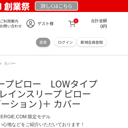
OM 創業祭
詳しくは
こちら
合計金額
ご利用案内
0
ゲスト様
0円
お問い合わせ
変更
ログイン
新規会員登録
＋ カバー
ープピロー LOWタイプ
レインスリープ ピロー
ラデーション )＋ カバー
NERGIE.COM 限定モデル
の使い心地などをご紹介いただいております！