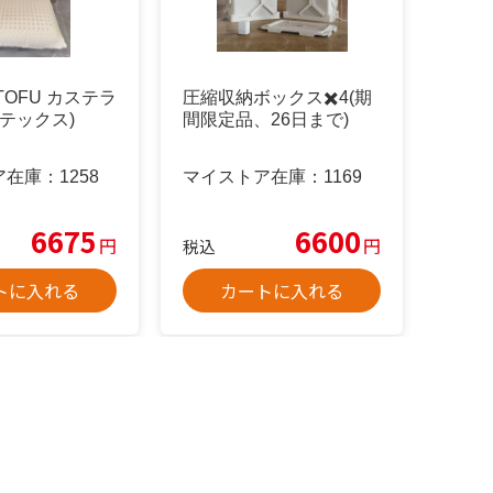
 TOFU カステラ
圧縮収納ボックス✖️4(期
ラテックス)
間限定品、26日まで)
ア在庫：
1258
マイストア在庫：
1169
6675
6600
円
円
税込
トに入れる
カートに入れる