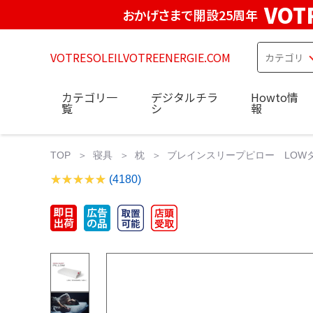
VOT
おかげさまで開設25周年
VOTRESOLEILVOTREENERGIE.COM
カテゴリ一
デジタルチラ
Howto情
覧
シ
報
TOP
寝具
枕
ブレインスリープピロー LOWタイ
(4180)